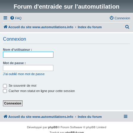
Forum d'entraide sur l'automutilation
FAQ
Connexion
R
Accueil du site www.automutilations.info
Index du forum
e
Connexion
c
h
Nom d’utilisateur :
e
r
Mot de passe :
c
J’ai oublié mon mot de passe
h
e
Se souvenir de moi
Cacher mon statut en ligne pour cette session
r
Accueil du site www.automutilations.info
Index du forum
Développé par
phpBB
® Forum Software © phpBB Limited
Traduit par
phpBB-fr.com