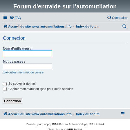
Forum d'entraide sur l'automutilation
FAQ
Connexion
R
Accueil du site www.automutilations.info
Index du forum
e
Connexion
c
h
Nom d’utilisateur :
e
r
Mot de passe :
c
J’ai oublié mon mot de passe
h
e
Se souvenir de moi
Cacher mon statut en ligne pour cette session
r
Accueil du site www.automutilations.info
Index du forum
Développé par
phpBB
® Forum Software © phpBB Limited
Traduit par
phpBB-fr.com