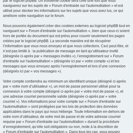
par le logiciel phpBB. Un troisième cookie sera créé une fois que vous
naviguerez sur les sujets de « Forum d'entraide sur l'automutilation » et est
utilisé pour stocker les informations sur les sujets que vous avez lus, ce qui
améliore votre navigation sur le forum.
Nous pouvons également créer des cookies externes au logiciel phpBB tout en
naviguant sur « Forum d'entraide sur l'automutilation », bien que ceux-ci soient
hors de portée du document qui est prévu pour couvrir seulement les pages
créées par le logiciel phpBB. La seconde manière est de récupérer
l’information que vous nous envoyez et que nous collectons. Ceci peut être, et
n’est pas limité à : la publication de message en tant qu’utilisateur invité
(désignée ci-après par « messages invités »), l’enregistrement sur « Forum
d'entraide sur l'automutilation » (désignée ici par « votre compte ») et les
messages que vous envoyez après l’enregistrement et lors d’une connexion
(désignés ici par « vos messages »).
Votre compte contiendra au minimum un identifiant unique (désigné ci-après
par « votre nom d’utilisateur »), un mot de passe personnel utilisé pour la
connexion à votre compte (désigné ci-après par « votre mot de passe »), et
une adresse courriel personnelle valide (désignée ci-après par « votre
courriel »). Vos informations pour votre compte sur « Forum d'entraide sur
l'automutilation » sont protégées par les lois de protection des données
applicables dans le pays qui nous héberge. Toute information en-dehors de
votre nom d’utilisateur, de votre mot de passe et de votre adresse courriel
requise par « Forum d'entraide sur l'automutilation » durant la procédure
d’enregistrement, qu’elle soit obligatoire ou non, reste à la discrétion de
« Forum d'entraide sur l'automutilation ». Dans tous les cas, vous pouvez