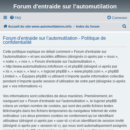
Forum d'entraide sur l'automutilation
FAQ
Connexion
R
Accueil du site www.automutilations.info
Index du forum
e
Forum d'entraide sur l'automutilation - Politique de
c
confidentialité
h
Cette politique explique en détail comment « Forum d'entraide sur
e
l'automutilation » et ses sociétés affiliées (désignés ci-après par « nous »,
r
« notre », « nos », « Forum d'entraide sur l'automutilation »,
« http://www.automutilations.info/forum ») et phpBB (désigné ci-après par
c
« ils », « eux », « leur », « logiciel phpBB », « www.phpbb.com », « phpBB
h
Limited », « Équipes phpBB ») utilisent n’importe quelle information collectée
pendant n’importe quelle session d’utilisation de votre part (désignée ci-après
e
par « vos informations »).
r
Vos informations sont collectées de deux manières. Premièrement, en
naviguant sur « Forum d'entraide sur l'automutilation », le logiciel phpBB
créera un certain nombre de cookies, qui sont des petits fichiers textes
téléchargés dans les fichiers temporaires du navigateur Internet de votre
ordinateur. Les deux premiers cookies ne contiennent qu’un identifiant
utilisateur (désigné ci-après par « user-id ») et un identifiant de session invité
(désigné ci-après par « session-id »), qui vous sont automatiquement assignés