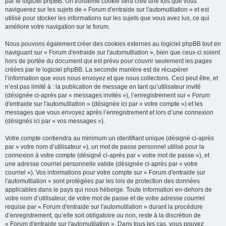
par le logiciel phpBB. Un troisième cookie sera créé une fois que vous
naviguerez sur les sujets de « Forum d'entraide sur l'automutilation » et est
utilisé pour stocker les informations sur les sujets que vous avez lus, ce qui
améliore votre navigation sur le forum.
Nous pouvons également créer des cookies externes au logiciel phpBB tout en
naviguant sur « Forum d'entraide sur l'automutilation », bien que ceux-ci soient
hors de portée du document qui est prévu pour couvrir seulement les pages
créées par le logiciel phpBB. La seconde manière est de récupérer
l’information que vous nous envoyez et que nous collectons. Ceci peut être, et
n’est pas limité à : la publication de message en tant qu’utilisateur invité
(désignée ci-après par « messages invités »), l’enregistrement sur « Forum
d'entraide sur l'automutilation » (désignée ici par « votre compte ») et les
messages que vous envoyez après l’enregistrement et lors d’une connexion
(désignés ici par « vos messages »).
Votre compte contiendra au minimum un identifiant unique (désigné ci-après
par « votre nom d’utilisateur »), un mot de passe personnel utilisé pour la
connexion à votre compte (désigné ci-après par « votre mot de passe »), et
une adresse courriel personnelle valide (désignée ci-après par « votre
courriel »). Vos informations pour votre compte sur « Forum d'entraide sur
l'automutilation » sont protégées par les lois de protection des données
applicables dans le pays qui nous héberge. Toute information en-dehors de
votre nom d’utilisateur, de votre mot de passe et de votre adresse courriel
requise par « Forum d'entraide sur l'automutilation » durant la procédure
d’enregistrement, qu’elle soit obligatoire ou non, reste à la discrétion de
« Forum d'entraide sur l'automutilation ». Dans tous les cas, vous pouvez