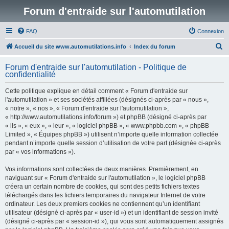
Forum d'entraide sur l'automutilation
FAQ
Connexion
R
Accueil du site www.automutilations.info
Index du forum
e
Forum d'entraide sur l'automutilation - Politique de
c
confidentialité
h
Cette politique explique en détail comment « Forum d'entraide sur
e
l'automutilation » et ses sociétés affiliées (désignés ci-après par « nous »,
r
« notre », « nos », « Forum d'entraide sur l'automutilation »,
« http://www.automutilations.info/forum ») et phpBB (désigné ci-après par
c
« ils », « eux », « leur », « logiciel phpBB », « www.phpbb.com », « phpBB
h
Limited », « Équipes phpBB ») utilisent n’importe quelle information collectée
pendant n’importe quelle session d’utilisation de votre part (désignée ci-après
e
par « vos informations »).
r
Vos informations sont collectées de deux manières. Premièrement, en
naviguant sur « Forum d'entraide sur l'automutilation », le logiciel phpBB
créera un certain nombre de cookies, qui sont des petits fichiers textes
téléchargés dans les fichiers temporaires du navigateur Internet de votre
ordinateur. Les deux premiers cookies ne contiennent qu’un identifiant
utilisateur (désigné ci-après par « user-id ») et un identifiant de session invité
(désigné ci-après par « session-id »), qui vous sont automatiquement assignés