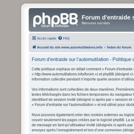
Forum d'entraide s
Blessures secrètes
Accès rapide
FAQ
Accueil du site www.automutilations.info
Index du forum
Forum d'entraide sur l'automutilation - Politique 
Cette politique explique en détail comment « Forum d'entraide sur
« http://www.automutilations.info/forum ») et phpBB (désigné ci
information collectée pendant n’importe quelle session d’utilisa
Vos informations sont collectées de deux manières. Premièrement
textes téléchargés dans les fichiers temporaires du navigateur I
identifiant de session invité (désigné ci-après par « session-i
« Forum d'entraide sur l'automutilation » et est utilisé pour sto
Nous pouvons également créer des cookies externes au logiciel 
couvrir seulement les pages créées par le logiciel phpBB. La se
de message en tant qu’utilisateur invité (désignée ci-après par
envoyez après l’enregistrement et lors d’une connexion (désig