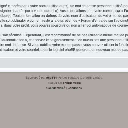
gné ci-après par « votre nom d’utilisateur »), un mot de passe personnel utilisé po
ignée ci-après par « votre courriel »). Vos informations pour votre compte sur « For
berge. Toute information en-dehors de votre nom d’utilisateur, de votre mot de pas
lle soit obligatoire ou non, reste à la discrétion de « Forum d'entraide sur l'automu
, dans votre profil, vous pouvez souscrire ou non à l’envoi automatique de courriel
l soit sécurisé. Cependant, il est recommandé de ne pas utiliser le même mot de pas
 l'automutilation », conservez-le soigneusement et en aucun cas une personne affil
e mot de passe. Si vous oubliez votre mot de passe, vous pouvez utiliser la fonctio
lisateur et votre courriel, alors le logiciel phpBB générera un nouveau mot de pa
Développé par
phpBB
® Forum Software © phpBB Limited
Traduit par
phpBB-fr.com
Confidentialité
|
Conditions