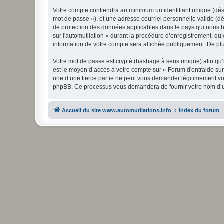
Votre compte contiendra au minimum un identifiant unique (dési
mot de passe »), et une adresse courriel personnelle valide (dés
de protection des données applicables dans le pays qui nous hé
sur l'automutilation » durant la procédure d’enregistrement, qu’e
information de votre compte sera affichée publiquement. De plus
Votre mot de passe est crypté (hashage à sens unique) afin qu’i
est le moyen d’accès à votre compte sur « Forum d'entraide sur
une d’une tierce partie ne peut vous demander légitimement votr
phpBB. Ce processus vous demandera de fournir votre nom d’uti
Accueil du site www.automutilations.info
Index du forum