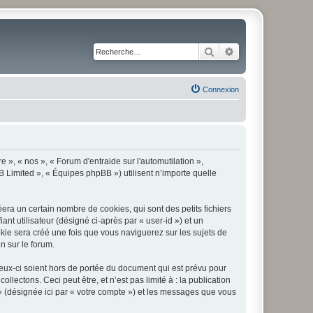
Rechercher
Recherche avancé
Connexion
e », « nos », « Forum d'entraide sur l'automutilation »,
B Limited », « Équipes phpBB ») utilisent n’importe quelle
era un certain nombre de cookies, qui sont des petits fichiers
nt utilisateur (désigné ci-après par « user-id ») et un
okie sera créé une fois que vous naviguerez sur les sujets de
on sur le forum.
eux-ci soient hors de portée du document qui est prévu pour
ectons. Ceci peut être, et n’est pas limité à : la publication
 » (désignée ici par « votre compte ») et les messages que vous