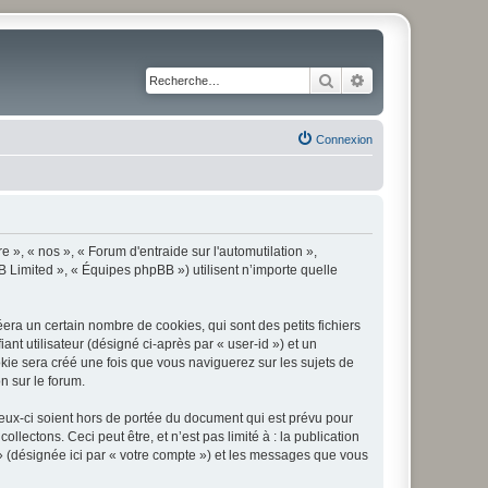
Rechercher
Recherche avancé
Connexion
e », « nos », « Forum d'entraide sur l'automutilation »,
B Limited », « Équipes phpBB ») utilisent n’importe quelle
era un certain nombre de cookies, qui sont des petits fichiers
nt utilisateur (désigné ci-après par « user-id ») et un
okie sera créé une fois que vous naviguerez sur les sujets de
on sur le forum.
eux-ci soient hors de portée du document qui est prévu pour
ectons. Ceci peut être, et n’est pas limité à : la publication
 » (désignée ici par « votre compte ») et les messages que vous