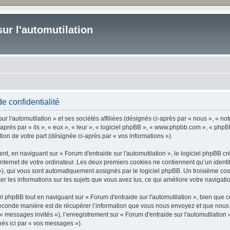
ur l'automutilation
de confidentialité
 l'automutilation » et ses sociétés affiliées (désignés ci-après par « nous », « notr
-après par « ils », « eux », « leur », « logiciel phpBB », « www.phpbb.com », « phpB
tion de votre part (désignée ci-après par « vos informations »).
, en naviguant sur « Forum d'entraide sur l'automutilation », le logiciel phpBB cré
nternet de votre ordinateur. Les deux premiers cookies ne contiennent qu’un identifia
d »), qui vous sont automatiquement assignés par le logiciel phpBB. Un troisième co
cker les informations sur les sujets que vous avez lus, ce qui améliore votre navigati
phpBB tout en naviguant sur « Forum d'entraide sur l'automutilation », bien que c
conde manière est de récupérer l’information que vous nous envoyez et que nous coll
 « messages invités »), l’enregistrement sur « Forum d'entraide sur l'automutilation
nés ici par « vos messages »).