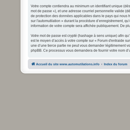
Votre compte contiendra au minimum un identifiant unique (dési
mot de passe »), et une adresse courriel personnelle valide (dés
de protection des données applicables dans le pays qui nous hé
sur l'automutilation » durant la procédure d’enregistrement, qu’e
information de votre compte sera affichée publiquement. De plus
Votre mot de passe est crypté (hashage à sens unique) afin qu’i
est le moyen d’accès à votre compte sur « Forum d'entraide sur
une d’une tierce partie ne peut vous demander légitimement votr
phpBB. Ce processus vous demandera de fournir votre nom d’uti
Accueil du site www.automutilations.info
Index du forum