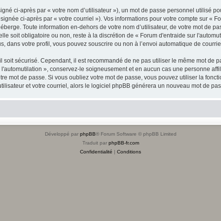
gné ci-après par « votre nom d’utilisateur »), un mot de passe personnel utilisé po
ignée ci-après par « votre courriel »). Vos informations pour votre compte sur « For
berge. Toute information en-dehors de votre nom d’utilisateur, de votre mot de pas
lle soit obligatoire ou non, reste à la discrétion de « Forum d'entraide sur l'automu
, dans votre profil, vous pouvez souscrire ou non à l’envoi automatique de courriel
l soit sécurisé. Cependant, il est recommandé de ne pas utiliser le même mot de pas
 l'automutilation », conservez-le soigneusement et en aucun cas une personne affil
e mot de passe. Si vous oubliez votre mot de passe, vous pouvez utiliser la fonctio
lisateur et votre courriel, alors le logiciel phpBB générera un nouveau mot de pa
Développé par
phpBB
® Forum Software © phpBB Limited
Traduit par
phpBB-fr.com
Confidentialité
|
Conditions