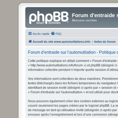
Forum d'entraide s
Blessures secrètes
Accès rapide
FAQ
Accueil du site www.automutilations.info
Index du forum
Forum d'entraide sur l'automutilation - Politique 
Cette politique explique en détail comment « Forum d'entraide sur
« http://www.automutilations.info/forum ») et phpBB (désigné ci
information collectée pendant n’importe quelle session d’utilisa
Vos informations sont collectées de deux manières. Premièrement
textes téléchargés dans les fichiers temporaires du navigateur I
identifiant de session invité (désigné ci-après par « session-i
« Forum d'entraide sur l'automutilation » et est utilisé pour sto
Nous pouvons également créer des cookies externes au logiciel 
couvrir seulement les pages créées par le logiciel phpBB. La se
de message en tant qu’utilisateur invité (désignée ci-après par
envoyez après l’enregistrement et lors d’une connexion (désig