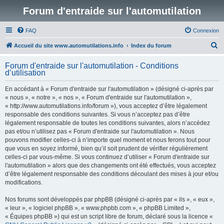
Forum d'entraide sur l'automutilation
FAQ
Connexion
R
Accueil du site www.automutilations.info
Index du forum
e
Forum d'entraide sur l'automutilation - Conditions
c
d’utilisation
h
En accédant à « Forum d'entraide sur l'automutilation » (désigné ci-après par
e
« nous », « notre », « nos », « Forum d'entraide sur l'automutilation »,
r
« http://www.automutilations.info/forum »), vous acceptez d’être légalement
responsable des conditions suivantes. Si vous n’acceptez pas d’être
c
légalement responsable de toutes les conditions suivantes, alors n’accédez
h
pas et/ou n’utilisez pas « Forum d'entraide sur l'automutilation ». Nous
pouvons modifier celles-ci à n’importe quel moment et nous ferons tout pour
e
que vous en soyez informé, bien qu’il soit prudent de vérifier régulièrement
r
celles-ci par vous-même. Si vous continuez d’utiliser « Forum d'entraide sur
l'automutilation » alors que des changements ont été effectués, vous acceptez
d’être légalement responsable des conditions découlant des mises à jour et/ou
modifications.
Nos forums sont développés par phpBB (désigné ci-après par « ils », « eux »,
« leur », « logiciel phpBB », « www.phpbb.com », « phpBB Limited »,
« Équipes phpBB ») qui est un script libre de forum, déclaré sous la licence «