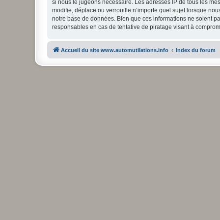
si nous le jugeons nécessaire. Les adresses IP de tous les mes
modifie, déplace ou verrouille n’importe quel sujet lorsque no
notre base de données. Bien que ces informations ne soient pas
responsables en cas de tentative de piratage visant à comprom
Accueil du site www.automutilations.info
Index du forum