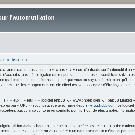
ur l'automutilation
 d’utilisation
 ci-après par « nous », « notre », « nos », « Forum d'entraide sur l'automutilation »
s n’acceptez pas d’être légalement responsable de toutes les conditions suivantes,
orte quel moment et nous ferons tout pour que vous en soyez informé, bien qu’il soit
ion » alors que des changements ont été effectués, vous acceptez d’être légalement 
ls », « eux », « leur », « logiciel phpBB », « www.phpbb.com », « phpBB Limited »,
-après par « GPL ») et qui peut être téléchargé depuis
www.phpbb.com
. Le logicie
acceptons pas comme contenu ou conduite permis. Pour de plus amples informations
lgaire, diffamatoire, choquant, menaçant, à caractère sexuel ou tout autre contenu 
is internationales. Le faire peut vous mener à un bannissement immédiat et permanen