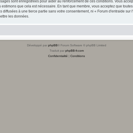
sages sont enregistrées pour aider au renforcement de ces conditions. Vous accept
us estimons que cela est nécessaire. En tant que membre, vous acceptez que toutes
 diffusées à une tierce partie sans votre consentement, ni « Forum d'entraide sur 
ettre les données.
Développé par
phpBB
® Forum Software © phpBB Limited
Traduit par
phpBB-fr.com
Confidentialité
|
Conditions