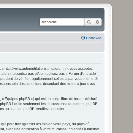
Rechercher
Recherche avancé
Connexion
, « http://www.automutilations.info/forum »), vous acceptez
 alors n’accédez pas et/ou n’utilisez pas « Forum d'entraide
 prudent de vérifier régulièrement celles-ci par vous-même. Si
responsable des conditions découlant des mises à jour et/ou
 « Équipes phpBB ») qui est un script libre de forum, déclaré
l phpBB facilite seulement les discussions sur Internet. phpBB
 au sujet de phpBB, veuillez consulter :
qui peut transgresser les lois de votre pays, du pays où
t, avec une notification à votre fournisseur d’accès à Internet