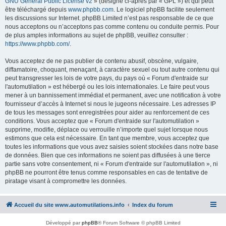
GNU General Public License v2
» (désigné ci-après par « GPL ») et qui peut
être téléchargé depuis
www.phpbb.com
. Le logiciel phpBB facilite seulement
les discussions sur Internet. phpBB Limited n’est pas responsable de ce que
nous acceptons ou n’acceptons pas comme contenu ou conduite permis. Pour
de plus amples informations au sujet de phpBB, veuillez consulter :
https://www.phpbb.com/
.
Vous acceptez de ne pas publier de contenu abusif, obscène, vulgaire,
diffamatoire, choquant, menaçant, à caractère sexuel ou tout autre contenu qui
peut transgresser les lois de votre pays, du pays où « Forum d'entraide sur
l'automutilation » est hébergé ou les lois internationales. Le faire peut vous
mener à un bannissement immédiat et permanent, avec une notification à votre
fournisseur d’accès à Internet si nous le jugeons nécessaire. Les adresses IP
de tous les messages sont enregistrées pour aider au renforcement de ces
conditions. Vous acceptez que « Forum d'entraide sur l'automutilation »
supprime, modifie, déplace ou verrouille n’importe quel sujet lorsque nous
estimons que cela est nécessaire. En tant que membre, vous acceptez que
toutes les informations que vous avez saisies soient stockées dans notre base
de données. Bien que ces informations ne soient pas diffusées à une tierce
partie sans votre consentement, ni « Forum d'entraide sur l'automutilation », ni
phpBB ne pourront être tenus comme responsables en cas de tentative de
piratage visant à compromettre les données.
Accueil du site www.automutilations.info
Index du forum
Développé par
phpBB
® Forum Software © phpBB Limited