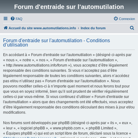
Forum d'entraide sur l'automutilation
FAQ
Connexion
R
Accueil du site www.automutilations.info
Index du forum
e
Forum d'entraide sur l'automutilation - Conditions
c
d’utilisation
h
En accédant à « Forum d'entraide sur l'automutilation » (désigné ci-après par
e
« nous », « notre », « nos », « Forum d'entraide sur l'automutilation »,
r
« http://www.automutilations.info/forum »), vous acceptez d’être légalement
responsable des conditions suivantes. Si vous n’acceptez pas d’être
c
légalement responsable de toutes les conditions suivantes, alors n’accédez
h
pas et/ou n’utilisez pas « Forum d'entraide sur l'automutilation ». Nous
pouvons modifier celles-ci à n’importe quel moment et nous ferons tout pour
e
que vous en soyez informé, bien qu’il soit prudent de vérifier régulièrement
r
celles-ci par vous-même. Si vous continuez d’utiliser « Forum d'entraide sur
l'automutilation » alors que des changements ont été effectués, vous acceptez
d’être légalement responsable des conditions découlant des mises à jour et/ou
modifications.
Nos forums sont développés par phpBB (désigné ci-après par « ils », « eux »,
« leur », « logiciel phpBB », « www.phpbb.com », « phpBB Limited »,
« Équipes phpBB ») qui est un script libre de forum, déclaré sous la licence «