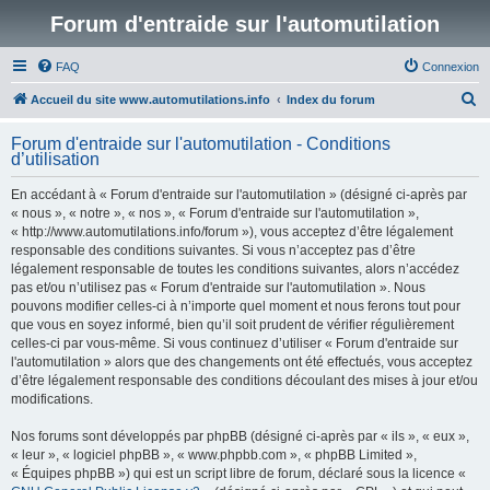
Forum d'entraide sur l'automutilation
FAQ
Connexion
R
Accueil du site www.automutilations.info
Index du forum
e
Forum d'entraide sur l'automutilation - Conditions
c
d’utilisation
h
En accédant à « Forum d'entraide sur l'automutilation » (désigné ci-après par
e
« nous », « notre », « nos », « Forum d'entraide sur l'automutilation »,
r
« http://www.automutilations.info/forum »), vous acceptez d’être légalement
responsable des conditions suivantes. Si vous n’acceptez pas d’être
c
légalement responsable de toutes les conditions suivantes, alors n’accédez
h
pas et/ou n’utilisez pas « Forum d'entraide sur l'automutilation ». Nous
pouvons modifier celles-ci à n’importe quel moment et nous ferons tout pour
e
que vous en soyez informé, bien qu’il soit prudent de vérifier régulièrement
r
celles-ci par vous-même. Si vous continuez d’utiliser « Forum d'entraide sur
l'automutilation » alors que des changements ont été effectués, vous acceptez
d’être légalement responsable des conditions découlant des mises à jour et/ou
modifications.
Nos forums sont développés par phpBB (désigné ci-après par « ils », « eux »,
« leur », « logiciel phpBB », « www.phpbb.com », « phpBB Limited »,
« Équipes phpBB ») qui est un script libre de forum, déclaré sous la licence «