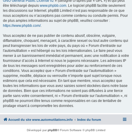
GNU General Public License v2
» (désigné ci-après par « GPL ») et qui peut
être téléchargé depuis
www.phpbb.com
. Le logiciel phpBB facilite seulement
les discussions sur Internet. phpBB Limited n’est pas responsable de ce que
nous acceptons ou n’acceptons pas comme contenu ou conduite permis. Pour
de plus amples informations au sujet de phpBB, veuillez consulter :
https://www.phpbb.com/
.
Vous acceptez de ne pas publier de contenu abusif, obscène, vulgaire,
diffamatoire, choquant, menaçant, à caractère sexuel ou tout autre contenu qui
peut transgresser les lois de votre pays, du pays où « Forum d'entraide sur
l'automutilation » est hébergé ou les lois internationales. Le faire peut vous
mener à un bannissement immédiat et permanent, avec une notification à votre
fournisseur d’accès à Internet si nous le jugeons nécessaire. Les adresses IP
de tous les messages sont enregistrées pour aider au renforcement de ces
conditions. Vous acceptez que « Forum d'entraide sur l'automutilation »
supprime, modifie, déplace ou verrouille n’importe quel sujet lorsque nous
estimons que cela est nécessaire. En tant que membre, vous acceptez que
toutes les informations que vous avez saisies soient stockées dans notre base
de données. Bien que ces informations ne soient pas diffusées à une tierce
partie sans votre consentement, ni « Forum d'entraide sur l'automutilation », ni
phpBB ne pourront être tenus comme responsables en cas de tentative de
piratage visant à compromettre les données.
Accueil du site www.automutilations.info
Index du forum
Développé par
phpBB
® Forum Software © phpBB Limited