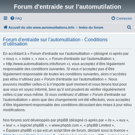
Forum d'entraide sur l'automutilation
FAQ
Connexion
R
Accueil du site www.automutilations.info
Index du forum
e
Forum d'entraide sur l'automutilation - Conditions
c
d’utilisation
h
En accédant à « Forum d'entraide sur l'automutilation » (désigné ci-après par
e
« nous », « notre », « nos », « Forum d'entraide sur l'automutilation »,
r
« http://www.automutilations.info/forum »), vous acceptez d’être légalement
responsable des conditions suivantes. Si vous n’acceptez pas d’être
c
légalement responsable de toutes les conditions suivantes, alors n’accédez
h
pas et/ou n’utilisez pas « Forum d'entraide sur l'automutilation ». Nous
pouvons modifier celles-ci à n’importe quel moment et nous ferons tout pour
e
que vous en soyez informé, bien qu’il soit prudent de vérifier régulièrement
r
celles-ci par vous-même. Si vous continuez d’utiliser « Forum d'entraide sur
l'automutilation » alors que des changements ont été effectués, vous acceptez
d’être légalement responsable des conditions découlant des mises à jour et/ou
modifications.
Nos forums sont développés par phpBB (désigné ci-après par « ils », « eux »,
« leur », « logiciel phpBB », « www.phpbb.com », « phpBB Limited »,
« Équipes phpBB ») qui est un script libre de forum, déclaré sous la licence «