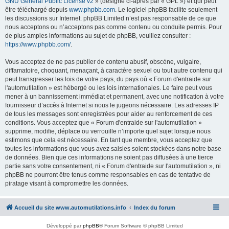
GNU General Public License v2
» (désigné ci-après par « GPL ») et qui peut
être téléchargé depuis
www.phpbb.com
. Le logiciel phpBB facilite seulement
les discussions sur Internet. phpBB Limited n’est pas responsable de ce que
nous acceptons ou n’acceptons pas comme contenu ou conduite permis. Pour
de plus amples informations au sujet de phpBB, veuillez consulter :
https://www.phpbb.com/
.
Vous acceptez de ne pas publier de contenu abusif, obscène, vulgaire,
diffamatoire, choquant, menaçant, à caractère sexuel ou tout autre contenu qui
peut transgresser les lois de votre pays, du pays où « Forum d'entraide sur
l'automutilation » est hébergé ou les lois internationales. Le faire peut vous
mener à un bannissement immédiat et permanent, avec une notification à votre
fournisseur d’accès à Internet si nous le jugeons nécessaire. Les adresses IP
de tous les messages sont enregistrées pour aider au renforcement de ces
conditions. Vous acceptez que « Forum d'entraide sur l'automutilation »
supprime, modifie, déplace ou verrouille n’importe quel sujet lorsque nous
estimons que cela est nécessaire. En tant que membre, vous acceptez que
toutes les informations que vous avez saisies soient stockées dans notre base
de données. Bien que ces informations ne soient pas diffusées à une tierce
partie sans votre consentement, ni « Forum d'entraide sur l'automutilation », ni
phpBB ne pourront être tenus comme responsables en cas de tentative de
piratage visant à compromettre les données.
Accueil du site www.automutilations.info
Index du forum
Développé par
phpBB
® Forum Software © phpBB Limited