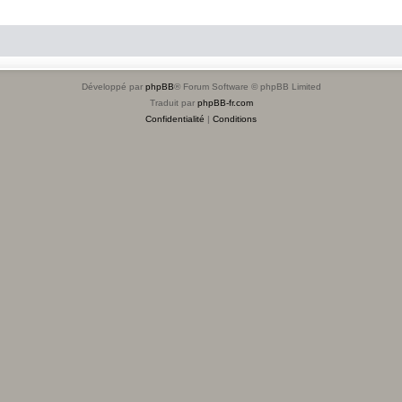
Développé par
phpBB
® Forum Software © phpBB Limited
Traduit par
phpBB-fr.com
Confidentialité
|
Conditions