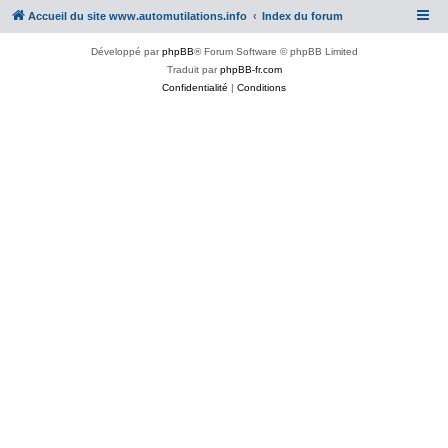
Accueil du site www.automutilations.info
Index du forum
Développé par
phpBB
® Forum Software © phpBB Limited
Traduit par
phpBB-fr.com
Confidentialité
|
Conditions