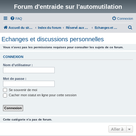
Forum d'entraide sur l'automutilation
FAQ
Connexion
R
Accueil du site www.automutilations.info
Index du forum
Réservé aux membres
Echanges et discussions personnelles
e
Echanges et discussions personnelles
c
Vous n’avez pas les permissions requises pour consulter les sujets de ce forum.
h
e
CONNEXION
r
Nom d’utilisateur :
c
h
Mot de passe :
e
Se souvenir de moi
r
Cacher mon statut en ligne pour cette session
Cette catégorie n’a pas de forum.
Aller à