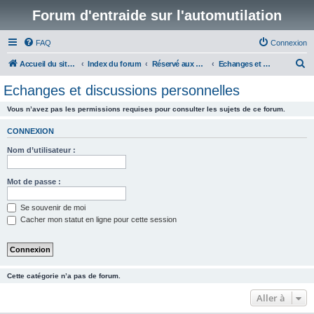
Forum d'entraide sur l'automutilation
FAQ
Connexion
R
Accueil du site www.automutilations.info
Index du forum
Réservé aux membres
Echanges et discussions personnelles
e
Echanges et discussions personnelles
c
Vous n’avez pas les permissions requises pour consulter les sujets de ce forum.
h
e
CONNEXION
r
Nom d’utilisateur :
c
h
Mot de passe :
e
Se souvenir de moi
r
Cacher mon statut en ligne pour cette session
Cette catégorie n’a pas de forum.
Aller à