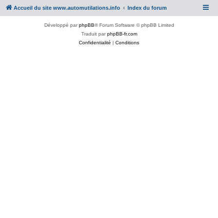
Accueil du site www.automutilations.info
Index du forum
Développé par
phpBB
® Forum Software © phpBB Limited
Traduit par
phpBB-fr.com
Confidentialité
|
Conditions