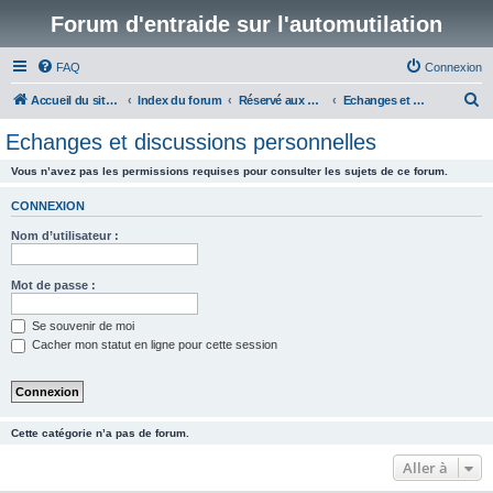
Forum d'entraide sur l'automutilation
FAQ
Connexion
R
Accueil du site www.automutilations.info
Index du forum
Réservé aux membres
Echanges et discussions personnelles
e
Echanges et discussions personnelles
c
Vous n’avez pas les permissions requises pour consulter les sujets de ce forum.
h
e
CONNEXION
r
Nom d’utilisateur :
c
h
Mot de passe :
e
Se souvenir de moi
r
Cacher mon statut en ligne pour cette session
Cette catégorie n’a pas de forum.
Aller à