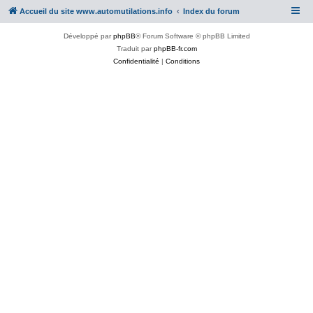
Accueil du site www.automutilations.info
Index du forum
Développé par
phpBB
® Forum Software © phpBB Limited
Traduit par
phpBB-fr.com
Confidentialité
|
Conditions