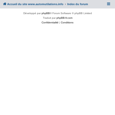
Accueil du site www.automutilations.info
Index du forum
Développé par
phpBB
® Forum Software © phpBB Limited
Traduit par
phpBB-fr.com
Confidentialité
|
Conditions