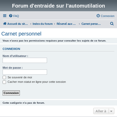
Forum d'entraide sur l'automutilation
FAQ
Connexion
R
Accueil du site www.automutilations.info
Index du forum
Réservé aux membres
Carnet personnel
e
Carnet personnel
c
Vous n’avez pas les permissions requises pour consulter les sujets de ce forum.
h
e
CONNEXION
r
Nom d’utilisateur :
c
h
Mot de passe :
e
Se souvenir de moi
r
Cacher mon statut en ligne pour cette session
Cette catégorie n’a pas de forum.
Aller à