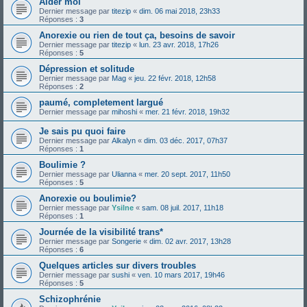
Aider moi
Dernier message par
titezip
«
dim. 06 mai 2018, 23h33
Réponses :
3
Anorexie ou rien de tout ça, besoins de savoir
Dernier message par
titezip
«
lun. 23 avr. 2018, 17h26
Réponses :
5
Dépression et solitude
Dernier message par
Mag
«
jeu. 22 févr. 2018, 12h58
Réponses :
2
paumé, completement largué
Dernier message par
mihoshi
«
mer. 21 févr. 2018, 19h32
Je sais pu quoi faire
Dernier message par
Alkalyn
«
dim. 03 déc. 2017, 07h37
Réponses :
1
Boulimie ?
Dernier message par
Ulianna
«
mer. 20 sept. 2017, 11h50
Réponses :
5
Anorexie ou boulimie?
Dernier message par
Ysilne
«
sam. 08 juil. 2017, 11h18
Réponses :
1
Journée de la visibilité trans*
Dernier message par
Songerie
«
dim. 02 avr. 2017, 13h28
Réponses :
6
Quelques articles sur divers troubles
Dernier message par
sushi
«
ven. 10 mars 2017, 19h46
Réponses :
5
Schizophrénie