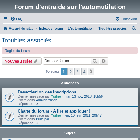
Forum d'entraide sur l'automutilation
FAQ
Connexion
R
Accueil du site www.automutilations.info
Index du forum
L'automutilation
Troubles associés
e
Troubles associés
c
Règles du forum
h
e
Rechercher
Recherche avanc
Nouveau sujet
r
1
2
3
4
Suivante
95 sujets
c
h
Annonces
e
Désactivation des inscriptions
r
Dernier message par
Ysilne
«
mar. 13 nov. 2018, 18h59
Posté dans
Administration
Réponses :
2
Charte du forum - A lire et appliquer !
Dernier message par
Ysilne
«
jeu. 10 févr. 2011, 20h47
Posté dans
Principal
Réponses :
1
Sujets