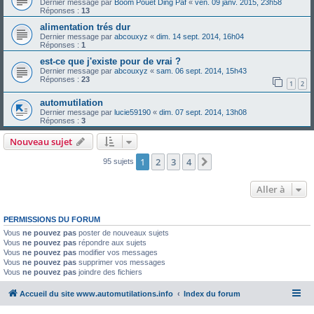
Dernier message par
Boom Pouet Ding Paf
«
ven. 09 janv. 2015, 23h58
Réponses :
13
alimentation trés dur
Dernier message par
abcouxyz
«
dim. 14 sept. 2014, 16h04
Réponses :
1
est-ce que j'existe pour de vrai ?
Dernier message par
abcouxyz
«
sam. 06 sept. 2014, 15h43
Réponses :
23
1
2
automutilation
Dernier message par
lucie59190
«
dim. 07 sept. 2014, 13h08
Réponses :
3
Nouveau sujet
1
2
3
4
Suivante
95 sujets
Aller à
PERMISSIONS DU FORUM
Vous
ne pouvez pas
poster de nouveaux sujets
Vous
ne pouvez pas
répondre aux sujets
Vous
ne pouvez pas
modifier vos messages
Vous
ne pouvez pas
supprimer vos messages
Vous
ne pouvez pas
joindre des fichiers
Accueil du site www.automutilations.info
Index du forum