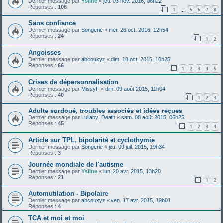
Dernier message par
Ysilne
«
jeu. 03 nov. 2016, 08h22
Réponses :
106
1
5
6
7
8
…
Sans confiance
Dernier message par
Songerie
«
mer. 26 oct. 2016, 12h54
Réponses :
24
1
2
Angoisses
Dernier message par
abcouxyz
«
dim. 18 oct. 2015, 10h25
Réponses :
66
1
2
3
4
5
Crises de dépersonnalisation
Dernier message par
MissyF
«
dim. 09 août 2015, 11h04
Réponses :
40
1
2
3
Adulte surdoué, troubles associés et idées reçues
Dernier message par
Lullaby_Death
«
sam. 08 août 2015, 06h25
Réponses :
45
1
2
3
4
Article sur TPL, bipolarité et cyclothymie
Dernier message par
Songerie
«
jeu. 09 juil. 2015, 19h34
Réponses :
3
Journée mondiale de l'autisme
Dernier message par
Ysilne
«
lun. 20 avr. 2015, 13h20
Réponses :
21
1
2
Automutilation - Bipolaire
Dernier message par
abcouxyz
«
ven. 17 avr. 2015, 19h01
Réponses :
4
TCA et moi et moi