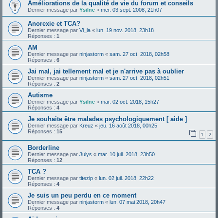
Améliorations de la qualité de vie du forum et conseils
Dernier message par
Ysilne
«
mer. 03 sept. 2008, 21h07
Anorexie et TCA?
Dernier message par
Vi_la
«
lun. 19 nov. 2018, 23h18
Réponses :
1
AM
Dernier message par
ninjastorm
«
sam. 27 oct. 2018, 02h58
Réponses :
6
Jai mal, jai tellement mal et je n'arrive pas à oublier
Dernier message par
ninjastorm
«
sam. 27 oct. 2018, 02h51
Réponses :
2
Autisme
Dernier message par
Ysilne
«
mar. 02 oct. 2018, 15h27
Réponses :
4
Je souhaite être malades psychologiquement [ aide ]
Dernier message par
Kreuz
«
jeu. 16 août 2018, 00h25
Réponses :
15
1
2
Borderline
Dernier message par
Julys
«
mar. 10 juil. 2018, 23h50
Réponses :
12
TCA ?
Dernier message par
titezip
«
lun. 02 juil. 2018, 22h22
Réponses :
4
Je suis un peu perdu en ce moment
Dernier message par
ninjastorm
«
lun. 07 mai 2018, 20h47
Réponses :
4