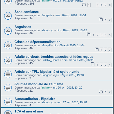
Dernier message par
Ysilne
«
jeu. 03 nov. 2016, 08h22
Réponses :
106
1
5
6
7
8
…
Sans confiance
Dernier message par
Songerie
«
mer. 26 oct. 2016, 12h54
Réponses :
24
1
2
Angoisses
Dernier message par
abcouxyz
«
dim. 18 oct. 2015, 10h25
Réponses :
66
1
2
3
4
5
Crises de dépersonnalisation
Dernier message par
MissyF
«
dim. 09 août 2015, 11h04
Réponses :
40
1
2
3
Adulte surdoué, troubles associés et idées reçues
Dernier message par
Lullaby_Death
«
sam. 08 août 2015, 06h25
Réponses :
45
1
2
3
4
Article sur TPL, bipolarité et cyclothymie
Dernier message par
Songerie
«
jeu. 09 juil. 2015, 19h34
Réponses :
3
Journée mondiale de l'autisme
Dernier message par
Ysilne
«
lun. 20 avr. 2015, 13h20
Réponses :
21
1
2
Automutilation - Bipolaire
Dernier message par
abcouxyz
«
ven. 17 avr. 2015, 19h01
Réponses :
4
TCA et moi et moi