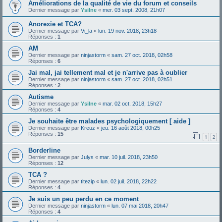
Améliorations de la qualité de vie du forum et conseils
Dernier message par
Ysilne
«
mer. 03 sept. 2008, 21h07
Anorexie et TCA?
Dernier message par
Vi_la
«
lun. 19 nov. 2018, 23h18
Réponses :
1
AM
Dernier message par
ninjastorm
«
sam. 27 oct. 2018, 02h58
Réponses :
6
Jai mal, jai tellement mal et je n'arrive pas à oublier
Dernier message par
ninjastorm
«
sam. 27 oct. 2018, 02h51
Réponses :
2
Autisme
Dernier message par
Ysilne
«
mar. 02 oct. 2018, 15h27
Réponses :
4
Je souhaite être malades psychologiquement [ aide ]
Dernier message par
Kreuz
«
jeu. 16 août 2018, 00h25
Réponses :
15
1
2
Borderline
Dernier message par
Julys
«
mar. 10 juil. 2018, 23h50
Réponses :
12
TCA ?
Dernier message par
titezip
«
lun. 02 juil. 2018, 22h22
Réponses :
4
Je suis un peu perdu en ce moment
Dernier message par
ninjastorm
«
lun. 07 mai 2018, 20h47
Réponses :
4