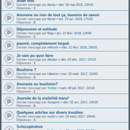
Aider moi
Dernier message par
titezip
«
dim. 06 mai 2018, 23h33
Réponses :
3
Anorexie ou rien de tout ça, besoins de savoir
Dernier message par
titezip
«
lun. 23 avr. 2018, 17h26
Réponses :
5
Dépression et solitude
Dernier message par
Mag
«
jeu. 22 févr. 2018, 12h58
Réponses :
2
paumé, completement largué
Dernier message par
mihoshi
«
mer. 21 févr. 2018, 19h32
Je sais pu quoi faire
Dernier message par
Alkalyn
«
dim. 03 déc. 2017, 07h37
Réponses :
1
Boulimie ?
Dernier message par
Ulianna
«
mer. 20 sept. 2017, 11h50
Réponses :
5
Anorexie ou boulimie?
Dernier message par
Ysilne
«
sam. 08 juil. 2017, 11h18
Réponses :
1
Journée de la visibilité trans*
Dernier message par
Songerie
«
dim. 02 avr. 2017, 13h28
Réponses :
6
Quelques articles sur divers troubles
Dernier message par
sushi
«
ven. 10 mars 2017, 19h46
Réponses :
5
Schizophrénie