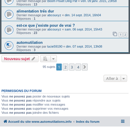
Dernier message par
Boom Pouet Ding Paf
«
ven. 09 janv. 2015, 23h58
Réponses :
13
alimentation trés dur
Dernier message par
abcouxyz
«
dim. 14 sept. 2014, 16h04
Réponses :
1
est-ce que j'existe pour de vrai ?
Dernier message par
abcouxyz
«
sam. 06 sept. 2014, 15h43
Réponses :
23
1
2
automutilation
Dernier message par
lucie59190
«
dim. 07 sept. 2014, 13h08
Réponses :
3
Nouveau sujet
1
2
3
4
Suivante
95 sujets
Aller à
PERMISSIONS DU FORUM
Vous
ne pouvez pas
poster de nouveaux sujets
Vous
ne pouvez pas
répondre aux sujets
Vous
ne pouvez pas
modifier vos messages
Vous
ne pouvez pas
supprimer vos messages
Vous
ne pouvez pas
joindre des fichiers
Accueil du site www.automutilations.info
Index du forum