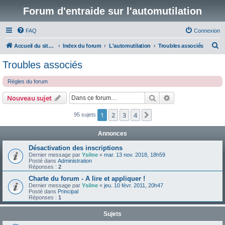
Forum d'entraide sur l'automutilation
FAQ
Connexion
R
Accueil du site www.automutilations.info
Index du forum
L'automutilation
Troubles associés
e
Troubles associés
c
Règles du forum
h
e
Rechercher
Recherche avanc
Nouveau sujet
r
1
2
3
4
Suivante
95 sujets
c
h
Annonces
e
Désactivation des inscriptions
r
Dernier message par
Ysilne
«
mar. 13 nov. 2018, 18h59
Posté dans
Administration
Réponses :
2
Charte du forum - A lire et appliquer !
Dernier message par
Ysilne
«
jeu. 10 févr. 2011, 20h47
Posté dans
Principal
Réponses :
1
Sujets