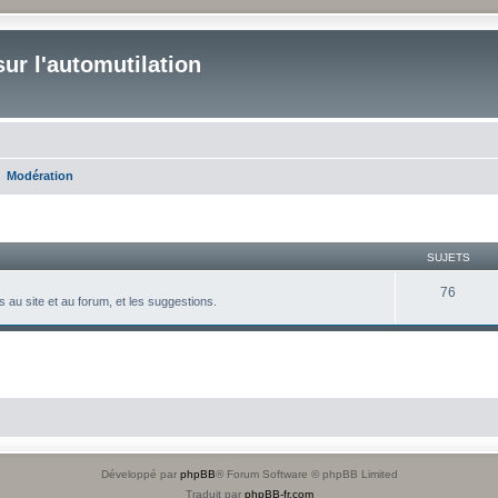
ur l'automutilation
Modération
SUJETS
76
 au site et au forum, et les suggestions.
Développé par
phpBB
® Forum Software © phpBB Limited
Traduit par
phpBB-fr.com