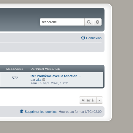
Rechercher
Recherche avancé
Connexion
MESSAGES
DERNIER MESSAGE
Re: Problème avec la fonction…
572
V
par
zita
o
sam. 05 sept. 2020, 10h31
i
r
l
e
Aller à
d
e
r
n
Supprimer les cookies
Heures au format
UTC+02:00
i
e
r
m
e
s