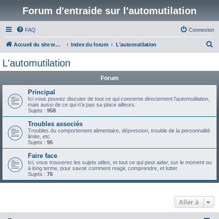
Forum d'entraide sur l'automutilation
FAQ
Connexion
R
Accueil du site www.automutilations.info
Index du forum
L'automutilation
e
L'automutilation
c
Forum
h
e
Principal
Ici vous pouvez discuter de tout ce qui concerne directement l'automutilation,
r
mais aussi de ce qui n'a pas sa place ailleurs.
Sujets :
958
c
Troubles associés
h
Troubles du comportement alimentaire, dépression, trouble de la personnalité
limite, etc.
e
Sujets :
95
r
Faire face
Ici, vous trouverez les sujets utiles, et tout ce qui peut aider, sur le moment ou
à long terme, pour savoir comment reagir, comprendre, et lutter.
Sujets :
76
Aller à