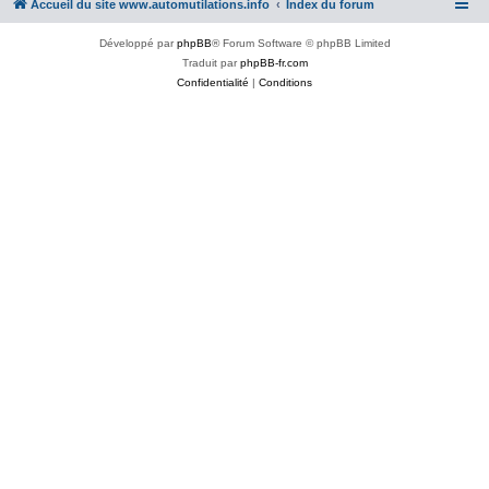
Accueil du site www.automutilations.info
Index du forum
Développé par
phpBB
® Forum Software © phpBB Limited
Traduit par
phpBB-fr.com
Confidentialité
|
Conditions