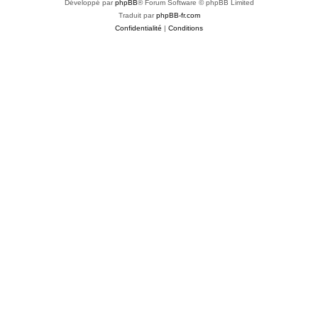
Développé par
phpBB
® Forum Software © phpBB Limited
Traduit par
phpBB-fr.com
Confidentialité
|
Conditions