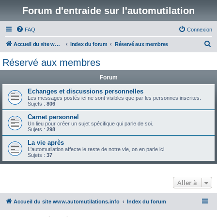
Forum d'entraide sur l'automutilation
FAQ
Connexion
R
Accueil du site www.automutilations.info
Index du forum
Réservé aux membres
e
Réservé aux membres
c
Forum
h
e
Echanges et discussions personnelles
Les messages postés ici ne sont visibles que par les personnes inscrites.
r
Sujets :
806
c
Carnet personnel
Un lieu pour créer un sujet spécifique qui parle de soi.
h
Sujets :
298
e
La vie après
r
L'automutilation affecte le reste de notre vie, on en parle ici.
Sujets :
37
Aller à
Accueil du site www.automutilations.info
Index du forum