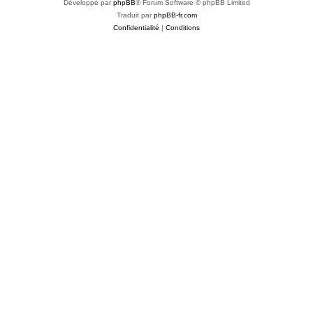
Développé par
phpBB
® Forum Software © phpBB Limited
Traduit par
phpBB-fr.com
Confidentialité
|
Conditions