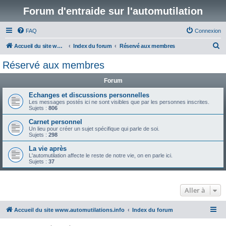
Forum d'entraide sur l'automutilation
FAQ
Connexion
R
Accueil du site www.automutilations.info
Index du forum
Réservé aux membres
e
Réservé aux membres
c
Forum
h
e
Echanges et discussions personnelles
Les messages postés ici ne sont visibles que par les personnes inscrites.
r
Sujets :
806
c
Carnet personnel
Un lieu pour créer un sujet spécifique qui parle de soi.
h
Sujets :
298
e
La vie après
r
L'automutilation affecte le reste de notre vie, on en parle ici.
Sujets :
37
Aller à
Accueil du site www.automutilations.info
Index du forum