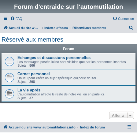
Forum d'entraide sur l'automutilation
FAQ
Connexion
R
Accueil du site www.automutilations.info
Index du forum
Réservé aux membres
e
Réservé aux membres
c
Forum
h
e
Echanges et discussions personnelles
Les messages postés ici ne sont visibles que par les personnes inscrites.
r
Sujets :
806
c
Carnet personnel
Un lieu pour créer un sujet spécifique qui parle de soi.
h
Sujets :
298
e
La vie après
r
L'automutilation affecte le reste de notre vie, on en parle ici.
Sujets :
37
Aller à
Accueil du site www.automutilations.info
Index du forum