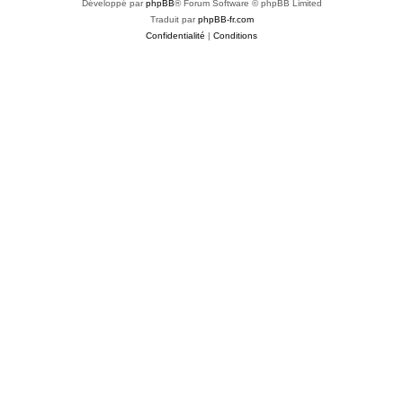
Développé par
phpBB
® Forum Software © phpBB Limited
Traduit par
phpBB-fr.com
Confidentialité
|
Conditions