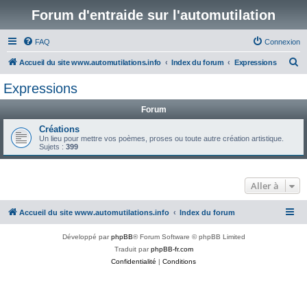
Forum d'entraide sur l'automutilation
FAQ
Connexion
R
Accueil du site www.automutilations.info
Index du forum
Expressions
e
Expressions
c
Forum
h
e
Créations
Un lieu pour mettre vos poèmes, proses ou toute autre création artistique.
r
Sujets :
399
c
h
Aller à
e
r
Accueil du site www.automutilations.info
Index du forum
Développé par
phpBB
® Forum Software © phpBB Limited
Traduit par
phpBB-fr.com
Confidentialité
|
Conditions