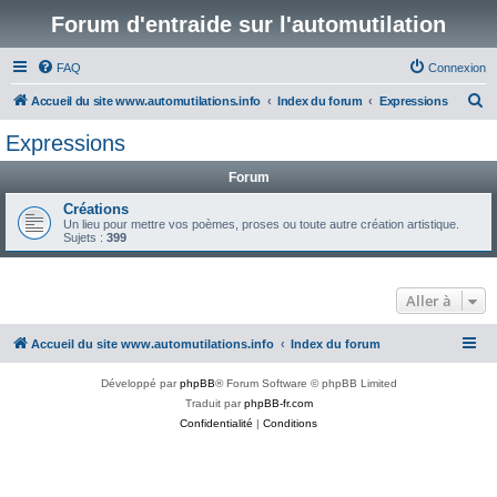
Forum d'entraide sur l'automutilation
FAQ
Connexion
R
Accueil du site www.automutilations.info
Index du forum
Expressions
e
Expressions
c
Forum
h
e
Créations
Un lieu pour mettre vos poèmes, proses ou toute autre création artistique.
r
Sujets :
399
c
h
Aller à
e
r
Accueil du site www.automutilations.info
Index du forum
Développé par
phpBB
® Forum Software © phpBB Limited
Traduit par
phpBB-fr.com
Confidentialité
|
Conditions