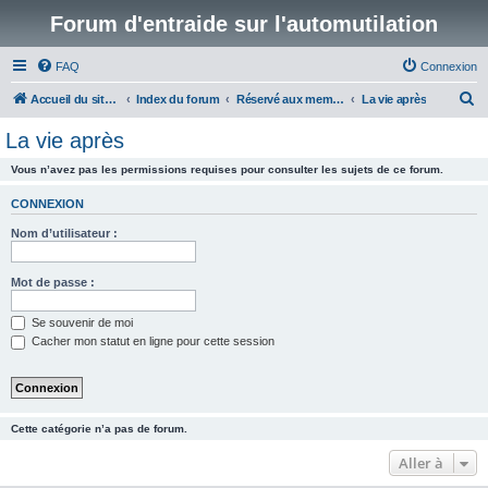
Forum d'entraide sur l'automutilation
FAQ
Connexion
R
Accueil du site www.automutilations.info
Index du forum
Réservé aux membres
La vie après
e
La vie après
c
Vous n’avez pas les permissions requises pour consulter les sujets de ce forum.
h
e
CONNEXION
r
Nom d’utilisateur :
c
h
Mot de passe :
e
Se souvenir de moi
r
Cacher mon statut en ligne pour cette session
Cette catégorie n’a pas de forum.
Aller à