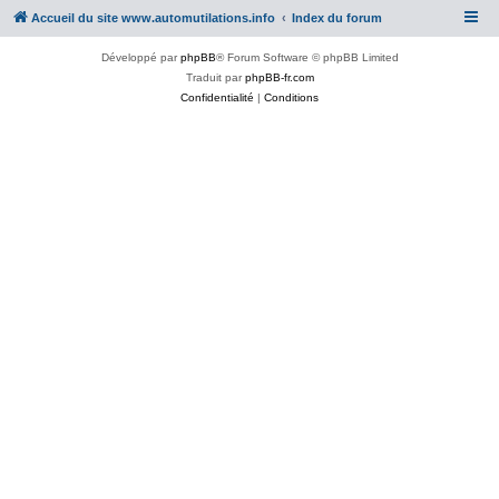
Accueil du site www.automutilations.info
Index du forum
Développé par
phpBB
® Forum Software © phpBB Limited
Traduit par
phpBB-fr.com
Confidentialité
|
Conditions