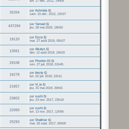
lun. 17 déc. 2012, 14h06
par
Ashmida
35354
sam. 15 déc. 2012, 22h37
par
Yamael
437294
jeu. 28 mai 2020, 18h50
par
Dyza
19120
mar. 27 août 2019, 05h37
par
Alkalyn
13561
dim. 12 août 2018, 16h20
par
Phoebe-03
29108
ven. 27 juil. 2018, 01h45
par
titezip
16278
lun. 02 juil. 2018, 22h11
par
Vi_la
21857
jeu. 31 mai 2018, 20h01
par
sushi
23602
jeu. 23 nov. 2017, 23h18
par
sushi
22060
lun. 13 nov. 2017, 12h56
par
Shalimar
25293
mar. 26 sept. 2017, 00h00