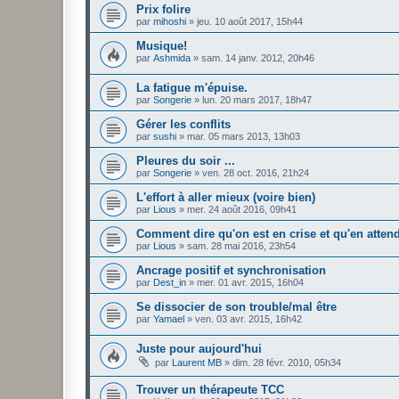
Prix folire
par
mihoshi
»
jeu. 10 août 2017, 15h44
Musique!
par
Ashmida
»
sam. 14 janv. 2012, 20h46
La fatigue m'épuise.
par
Songerie
»
lun. 20 mars 2017, 18h47
Gérer les conflits
par
sushi
»
mar. 05 mars 2013, 13h03
Pleures du soir ...
par
Songerie
»
ven. 28 oct. 2016, 21h24
L'effort à aller mieux (voire bien)
par
Lious
»
mer. 24 août 2016, 09h41
Comment dire qu'on est en crise et qu'en atten
par
Lious
»
sam. 28 mai 2016, 23h54
Ancrage positif et synchronisation
par
Dest_in
»
mer. 01 avr. 2015, 16h04
Se dissocier de son trouble/mal être
par
Yamael
»
ven. 03 avr. 2015, 16h42
Juste pour aujourd'hui
par
Laurent MB
»
dim. 28 févr. 2010, 05h34
Trouver un thérapeute TCC