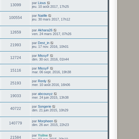
par
Lious
13099
jeu. 10 août 2017, 17h25
par
Naëlle
100554
jeu. 30 mars 2017, 17h12
par
Akhara26
12659
ven. 24 mars 2017, 07h26
par
Dest_in
21993
jeu. 17 nov. 2016, 10h01
par
MissyF
12724
dim. 30 oct. 2016, 01h44
par
MissyF
15116
mar. 06 sept. 2016, 19h38
par
Renly
25193
mer. 10 août 2016, 16h06
par
abcouxyz
19033
mer. 24 juin 2015, 13h38
par
Songerie
40722
dim. 21 juin 2015, 10h29
par
Morpheen
140779
dim. 26 avr. 2015, 22h23
par
Ysilne
21584