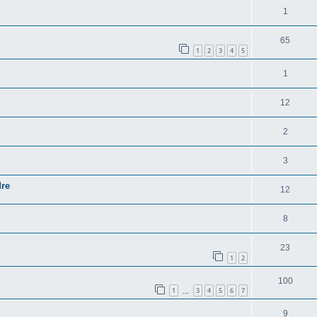
1
65
1
2
3
4
5
1
12
2
3
dre
12
8
23
1
2
100
1
3
4
5
6
7
…
9