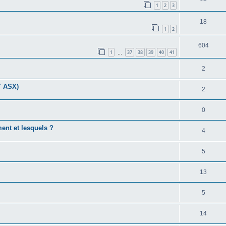
1
2
3
18
1
2
604
1
37
38
39
40
41
…
2
TT ASX)
2
0
nt et lesquels ?
4
5
13
5
14