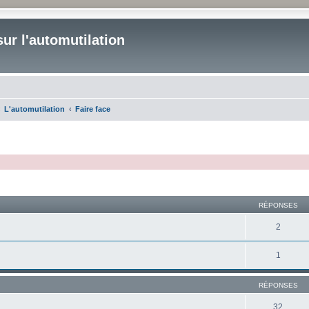
ur l'automutilation
L'automutilation
Faire face
cher
cherche avancée
RÉPONSES
2
1
RÉPONSES
32