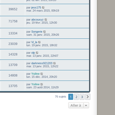
jeu. 02 avr. 2015, 20h10
par
jess175
39652
mar. 24 mars 2015, 00h19
par
abcouxyz
71758
jeu. 19 févr. 2015, 12h30
par
Songerie
13334
sam. 31 janv. 2015, 20h26
par
Vi_la
23039
lun. 19 janv. 2015, 18h32
par
olp
14328
mar. 13 janv. 2015, 22h07
par
darkness921203
13709
mar. 13 janv. 2015, 12h22
par
Ysilne
14808
lun. 15 déc. 2014, 20h20
par
Ysilne
13705
sam. 23 août 2014, 11h29
1
2
3
Suivante
76 sujets
Aller à