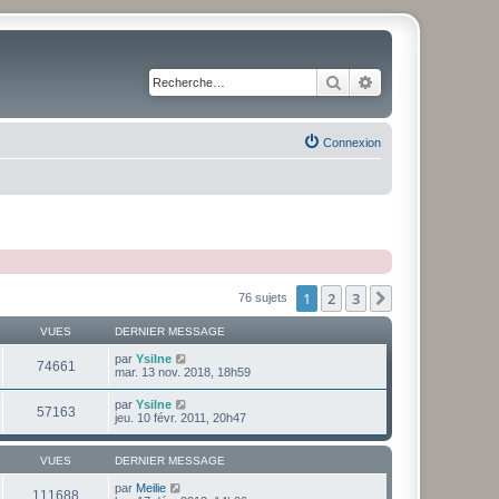
Rechercher
Recherche avancé
Connexion
1
2
3
Suivante
76 sujets
VUES
DERNIER MESSAGE
par
Ysilne
74661
mar. 13 nov. 2018, 18h59
par
Ysilne
57163
jeu. 10 févr. 2011, 20h47
VUES
DERNIER MESSAGE
par
Meilie
111688