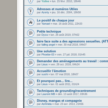
par
Ysilne
»
lun. 15 févr. 2010, 18h46
Adresses et numéros Utiles
par
Azerty
»
jeu. 16 déc. 2004, 18h58
Le positif de chaque jour
par
Yamael
»
mar. 16 août 2011, 22h33
Petite technique
par
Dyza
»
lun. 26 août 2019, 07h02
faire face suite a des agressions sexuelles. (A
par
falling angel
»
mer. 30 mai 2018, 04h07
Une solution
par
Phoebe-03
»
ven. 27 juil. 2018, 01h45
Demander des aménagements au travail : comme
par
Lious
»
ven. 28 oct. 2016, 04h24
Accueillir l'émotion
par
sushi
»
lun. 07 mai 2018, 18h07
Et pourquoi pas... lire...
par
Lious
»
lun. 01 août 2011, 01h24
Techniques de grounding/recentrement
par
Laurent MB
»
dim. 13 août 2017, 03h36
Disney, mangas et compagnie
par
Ashmida
»
mar. 23 avr. 2013, 21h56