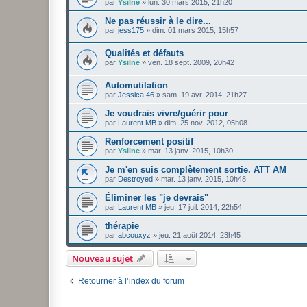
par
Ysilne
»
lun. 30 mars 2015, 21h20
Ne pas réussir à le dire...
par
jess175
»
dim. 01 mars 2015, 15h57
Qualités et défauts
par
Ysilne
»
ven. 18 sept. 2009, 20h42
Automutilation
par
Jessica 46
»
sam. 19 avr. 2014, 21h27
Je voudrais vivre/guérir pour
par
Laurent MB
»
dim. 25 nov. 2012, 05h08
Renforcement positif
par
Ysilne
»
mar. 13 janv. 2015, 10h30
Je m'en suis complètement sortie. ATT AM
par
Destroyed
»
mar. 13 janv. 2015, 10h48
Éliminer les "je devrais"
par
Laurent MB
»
jeu. 17 juil. 2014, 22h54
thérapie
par
abcouxyz
»
jeu. 21 août 2014, 23h45
Nouveau sujet
Retourner à l’index du forum