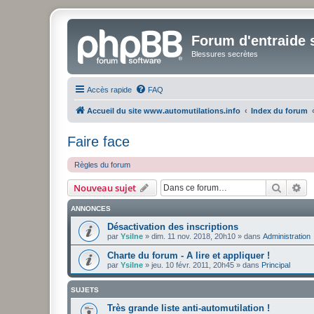
Forum d'entraide s
Blessures secrètes
Accès rapide
FAQ
Accueil du site www.automutilations.info
Index du forum
Faire face
Règles du forum
Recher
Re
Nouveau sujet
ANNONCES
Désactivation des inscriptions
par
Ysilne
»
dim. 11 nov. 2018, 20h10
» dans
Administration
Charte du forum - A lire et appliquer !
par
Ysilne
»
jeu. 10 févr. 2011, 20h45
» dans
Principal
SUJETS
Très grande liste anti-automutilation !