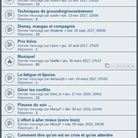
Dernier message par
sushi
«
jeu. 23 nov. 2017, 23h18
Réponses :
13
Techniques de grounding/recentrement
Dernier message par
sushi
«
lun. 13 nov. 2017, 12h56
Réponses :
5
Disney, mangas et compagnie
Dernier message par
Shalimar
«
mar. 26 sept. 2017, 00h00
Réponses :
14
Prix folire
Dernier message par
Lious
«
jeu. 10 août 2017, 17h25
Réponses :
1
Musique!
Dernier message par
Naëlle
«
jeu. 30 mars 2017, 17h12
Réponses :
65
1
2
3
4
5
La fatigue m'épuise.
Dernier message par
Akhara26
«
ven. 24 mars 2017, 07h26
Réponses :
1
Gérer les conflits
Dernier message par
Dest_in
«
jeu. 17 nov. 2016, 10h01
Réponses :
12
Pleures du soir ...
Dernier message par
MissyF
«
dim. 30 oct. 2016, 01h44
Réponses :
2
L'effort à aller mieux (voire bien)
Dernier message par
MissyF
«
mar. 06 sept. 2016, 19h38
Réponses :
3
Comment dire qu'on est en crise et qu'en attendre