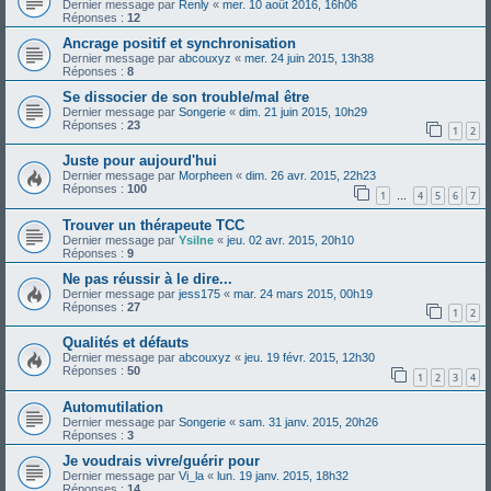
Dernier message par
Renly
«
mer. 10 août 2016, 16h06
Réponses :
12
Ancrage positif et synchronisation
Dernier message par
abcouxyz
«
mer. 24 juin 2015, 13h38
Réponses :
8
Se dissocier de son trouble/mal être
Dernier message par
Songerie
«
dim. 21 juin 2015, 10h29
Réponses :
23
1
2
Juste pour aujourd'hui
Dernier message par
Morpheen
«
dim. 26 avr. 2015, 22h23
Réponses :
100
1
4
5
6
7
…
Trouver un thérapeute TCC
Dernier message par
Ysilne
«
jeu. 02 avr. 2015, 20h10
Réponses :
9
Ne pas réussir à le dire...
Dernier message par
jess175
«
mar. 24 mars 2015, 00h19
Réponses :
27
1
2
Qualités et défauts
Dernier message par
abcouxyz
«
jeu. 19 févr. 2015, 12h30
Réponses :
50
1
2
3
4
Automutilation
Dernier message par
Songerie
«
sam. 31 janv. 2015, 20h26
Réponses :
3
Je voudrais vivre/guérir pour
Dernier message par
Vi_la
«
lun. 19 janv. 2015, 18h32
Réponses :
14