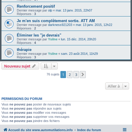
Renforcement positif
Dernier message par
olp
«
mar. 13 janv. 2015, 22h07
Réponses :
3
Je m'en suis complètement sortie. ATT AM
Dernier message par
darkness921203
«
mar. 13 janv. 2015, 12h22
Réponses :
2
Éliminer les "je devrais"
Dernier message par
Ysilne
«
lun. 15 déc. 2014, 20h20
Réponses :
4
thérapie
Dernier message par
Ysilne
«
sam. 23 août 2014, 11h29
Réponses :
3
Nouveau sujet
1
2
3
Suivante
76 sujets
Aller à
PERMISSIONS DU FORUM
Vous
ne pouvez pas
poster de nouveaux sujets
Vous
ne pouvez pas
répondre aux sujets
Vous
ne pouvez pas
modifier vos messages
Vous
ne pouvez pas
supprimer vos messages
Vous
ne pouvez pas
joindre des fichiers
Accueil du site www.automutilations.info
Index du forum