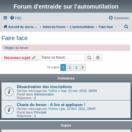
Forum d'entraide sur l'automutilation
FAQ
Connexion
R
Accueil du site www.automutilations.info
Index du forum
L'automutilation
Faire face
e
Faire face
c
Règles du forum
h
e
Rechercher
Recherche avanc
Nouveau sujet
r
1
2
3
Suivante
76 sujets
c
h
Annonces
e
Désactivation des inscriptions
r
Dernier message par
Ysilne
«
mar. 13 nov. 2018, 18h59
Posté dans
Administration
Réponses :
2
Charte du forum - A lire et appliquer !
Dernier message par
Ysilne
«
jeu. 10 févr. 2011, 20h47
Posté dans
Principal
Réponses :
1
Sujets