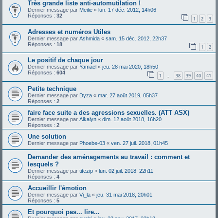
Très grande liste anti-automutilation !
Dernier message par
Meilie
«
lun. 17 déc. 2012, 14h06
Réponses :
32
1
2
3
Adresses et numéros Utiles
Dernier message par
Ashmida
«
sam. 15 déc. 2012, 22h37
Réponses :
18
1
2
Le positif de chaque jour
Dernier message par
Yamael
«
jeu. 28 mai 2020, 18h50
Réponses :
604
1
38
39
40
41
…
Petite technique
Dernier message par
Dyza
«
mar. 27 août 2019, 05h37
Réponses :
2
faire face suite a des agressions sexuelles. (ATT ASX)
Dernier message par
Alkalyn
«
dim. 12 août 2018, 16h20
Réponses :
2
Une solution
Dernier message par
Phoebe-03
«
ven. 27 juil. 2018, 01h45
Demander des aménagements au travail : comment et
lesquels ?
Dernier message par
titezip
«
lun. 02 juil. 2018, 22h11
Réponses :
4
Accueillir l'émotion
Dernier message par
Vi_la
«
jeu. 31 mai 2018, 20h01
Réponses :
5
Et pourquoi pas... lire...