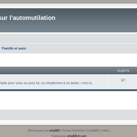
ur l'automutilation
Famille et amis
SUJETS
97
aide pour vous ou pour lui, ou simplement à en parler, c'est ici.
Développé par
phpBB
® Forum Software © phpBB Limited
Traduit par
phpBB-fr.com