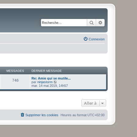
Rechercher
Recherche avancé
Connexion
MESSAGES
DERNIER MESSAGE
Re: Amie qui se mutile...
746
V
par
ninjastorm
o
mar. 14 mai 2019, 14h57
i
r
l
e
Aller à
d
e
r
n
Supprimer les cookies
Heures au format
UTC+02:00
i
e
r
m
e
s