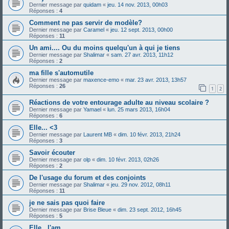
Dernier message par
quidam
«
jeu. 14 nov. 2013, 00h03
Réponses :
4
Comment ne pas servir de modèle?
Dernier message par
Caramel
«
jeu. 12 sept. 2013, 00h00
Réponses :
11
Un ami.... Ou du moins quelqu'un à qui je tiens
Dernier message par
Shalimar
«
sam. 27 avr. 2013, 11h12
Réponses :
2
ma fille s'automutile
Dernier message par
maxence-emo
«
mar. 23 avr. 2013, 13h57
Réponses :
26
1
2
Réactions de votre entourage adulte au niveau scolaire ?
Dernier message par
Yamael
«
lun. 25 mars 2013, 16h04
Réponses :
6
Elle... <3
Dernier message par
Laurent MB
«
dim. 10 févr. 2013, 21h24
Réponses :
3
Savoir écouter
Dernier message par
olp
«
dim. 10 févr. 2013, 02h26
Réponses :
2
De l'usage du forum et des conjoints
Dernier message par
Shalimar
«
jeu. 29 nov. 2012, 08h11
Réponses :
11
je ne sais pas quoi faire
Dernier message par
Brise Bleue
«
dim. 23 sept. 2012, 16h45
Réponses :
5
Elle , l'am ..