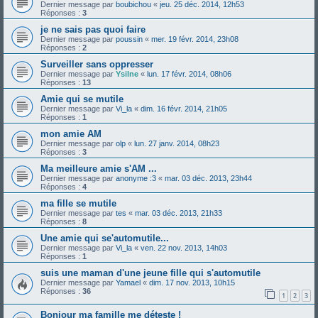
Dernier message par
boubichou
«
jeu. 25 déc. 2014, 12h53
Réponses :
3
je ne sais pas quoi faire
Dernier message par
poussin
«
mer. 19 févr. 2014, 23h08
Réponses :
2
Surveiller sans oppresser
Dernier message par
Ysilne
«
lun. 17 févr. 2014, 08h06
Réponses :
13
Amie qui se mutile
Dernier message par
Vi_la
«
dim. 16 févr. 2014, 21h05
Réponses :
1
mon amie AM
Dernier message par
olp
«
lun. 27 janv. 2014, 08h23
Réponses :
3
Ma meilleure amie s'AM ...
Dernier message par
anonyme :3
«
mar. 03 déc. 2013, 23h44
Réponses :
4
ma fille se mutile
Dernier message par
tes
«
mar. 03 déc. 2013, 21h33
Réponses :
8
Une amie qui se'automutile...
Dernier message par
Vi_la
«
ven. 22 nov. 2013, 14h03
Réponses :
1
suis une maman d'une jeune fille qui s'automutile
Dernier message par
Yamael
«
dim. 17 nov. 2013, 10h15
Réponses :
36
1
2
3
Bonjour ma famille me déteste !