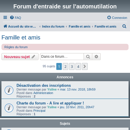
Forum d'entraide sur l'automutilation
FAQ
Connexion
R
Accueil du site www.automutilations.info
Index du forum
Famille et amis
Famille et amis
e
Famille et amis
c
Règles du forum
h
e
Rechercher
Recherche avanc
Nouveau sujet
r
1
2
3
4
Suivante
95 sujets
c
h
Annonces
e
Désactivation des inscriptions
r
Dernier message par
Ysilne
«
mar. 13 nov. 2018, 18h59
Posté dans
Administration
Réponses :
2
Charte du forum - A lire et appliquer !
Dernier message par
Ysilne
«
jeu. 10 févr. 2011, 20h47
Posté dans
Principal
Réponses :
1
Sujets