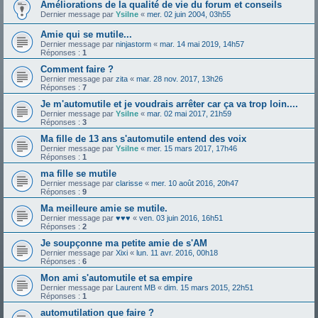
Améliorations de la qualité de vie du forum et conseils
Dernier message par
Ysilne
«
mer. 02 juin 2004, 03h55
Amie qui se mutile...
Dernier message par
ninjastorm
«
mar. 14 mai 2019, 14h57
Réponses :
1
Comment faire ?
Dernier message par
zita
«
mar. 28 nov. 2017, 13h26
Réponses :
7
Je m'automutile et je voudrais arrêter car ça va trop loin....
Dernier message par
Ysilne
«
mar. 02 mai 2017, 21h59
Réponses :
3
Ma fille de 13 ans s'automutile entend des voix
Dernier message par
Ysilne
«
mer. 15 mars 2017, 17h46
Réponses :
1
ma fille se mutile
Dernier message par
clarisse
«
mer. 10 août 2016, 20h47
Réponses :
9
Ma meilleure amie se mutile.
Dernier message par
♥♥♥
«
ven. 03 juin 2016, 16h51
Réponses :
2
Je soupçonne ma petite amie de s'AM
Dernier message par
Xixi
«
lun. 11 avr. 2016, 00h18
Réponses :
6
Mon ami s'automutile et sa empire
Dernier message par
Laurent MB
«
dim. 15 mars 2015, 22h51
Réponses :
1
automutilation que faire ?