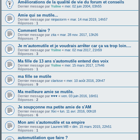
Améliorations de la qualité de vie du forum et conseils
Dernier message par
Ysilne
«
mer. 02 juin 2004, 03h55
Amie qui se mutile...
Dernier message par
ninjastorm
«
mar. 14 mai 2019, 14h57
Réponses :
1
Comment faire ?
Dernier message par
zita
«
mar. 28 nov. 2017, 13h26
Réponses :
7
Je m'automutile et je voudrais arrêter car ça va trop loin....
Dernier message par
Ysilne
«
mar. 02 mai 2017, 21h59
Réponses :
3
Ma fille de 13 ans s'automutile entend des voix
Dernier message par
Ysilne
«
mer. 15 mars 2017, 17h46
Réponses :
1
ma fille se mutile
Dernier message par
clarisse
«
mer. 10 août 2016, 20h47
Réponses :
9
Ma meilleure amie se mutile.
Dernier message par
♥♥♥
«
ven. 03 juin 2016, 16h51
Réponses :
2
Je soupçonne ma petite amie de s'AM
Dernier message par
Xixi
«
lun. 11 avr. 2016, 00h18
Réponses :
6
Mon ami s'automutile et sa empire
Dernier message par
Laurent MB
«
dim. 15 mars 2015, 22h51
Réponses :
1
automutilation que faire ?