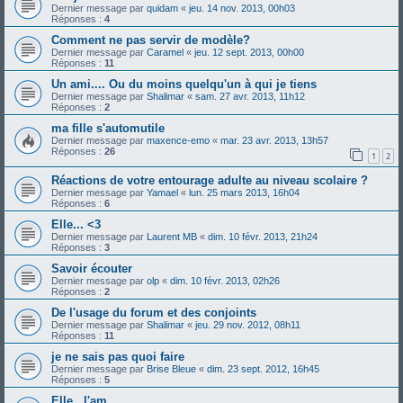
Dernier message par
quidam
«
jeu. 14 nov. 2013, 00h03
Réponses :
4
Comment ne pas servir de modèle?
Dernier message par
Caramel
«
jeu. 12 sept. 2013, 00h00
Réponses :
11
Un ami.... Ou du moins quelqu'un à qui je tiens
Dernier message par
Shalimar
«
sam. 27 avr. 2013, 11h12
Réponses :
2
ma fille s'automutile
Dernier message par
maxence-emo
«
mar. 23 avr. 2013, 13h57
Réponses :
26
1
2
Réactions de votre entourage adulte au niveau scolaire ?
Dernier message par
Yamael
«
lun. 25 mars 2013, 16h04
Réponses :
6
Elle... <3
Dernier message par
Laurent MB
«
dim. 10 févr. 2013, 21h24
Réponses :
3
Savoir écouter
Dernier message par
olp
«
dim. 10 févr. 2013, 02h26
Réponses :
2
De l'usage du forum et des conjoints
Dernier message par
Shalimar
«
jeu. 29 nov. 2012, 08h11
Réponses :
11
je ne sais pas quoi faire
Dernier message par
Brise Bleue
«
dim. 23 sept. 2012, 16h45
Réponses :
5
Elle , l'am ..