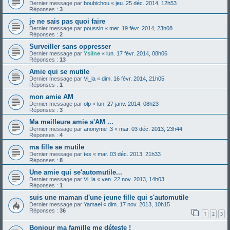
Dernier message par
boubichou
«
jeu. 25 déc. 2014, 12h53
Réponses :
3
je ne sais pas quoi faire
Dernier message par
poussin
«
mer. 19 févr. 2014, 23h08
Réponses :
2
Surveiller sans oppresser
Dernier message par
Ysilne
«
lun. 17 févr. 2014, 08h06
Réponses :
13
Amie qui se mutile
Dernier message par
Vi_la
«
dim. 16 févr. 2014, 21h05
Réponses :
1
mon amie AM
Dernier message par
olp
«
lun. 27 janv. 2014, 08h23
Réponses :
3
Ma meilleure amie s'AM ...
Dernier message par
anonyme :3
«
mar. 03 déc. 2013, 23h44
Réponses :
4
ma fille se mutile
Dernier message par
tes
«
mar. 03 déc. 2013, 21h33
Réponses :
8
Une amie qui se'automutile...
Dernier message par
Vi_la
«
ven. 22 nov. 2013, 14h03
Réponses :
1
suis une maman d'une jeune fille qui s'automutile
Dernier message par
Yamael
«
dim. 17 nov. 2013, 10h15
Réponses :
36
1
2
3
Bonjour ma famille me déteste !