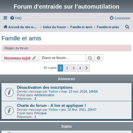
Forum d'entraide sur l'automutilation
FAQ
Connexion
R
Accueil du site www.automutilations.info
Index du forum
Famille et amis
Famille et amis
e
Famille et amis
c
Règles du forum
h
e
Rechercher
Recherche avanc
Nouveau sujet
r
1
2
3
4
Suivante
95 sujets
c
h
Annonces
e
Désactivation des inscriptions
r
Dernier message par
Ysilne
«
mar. 13 nov. 2018, 18h59
Posté dans
Administration
Réponses :
2
Charte du forum - A lire et appliquer !
Dernier message par
Ysilne
«
jeu. 10 févr. 2011, 20h47
Posté dans
Principal
Réponses :
1
Sujets