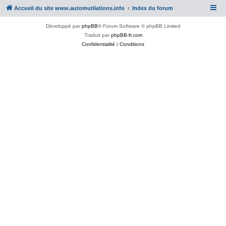
Accueil du site www.automutilations.info
Index du forum
Développé par
phpBB
® Forum Software © phpBB Limited
Traduit par
phpBB-fr.com
Confidentialité
|
Conditions