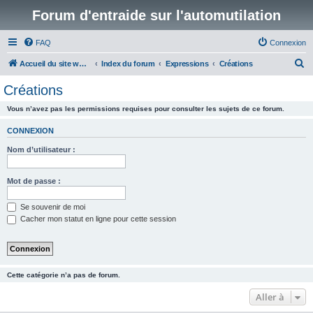
Forum d'entraide sur l'automutilation
FAQ
Connexion
R
Accueil du site www.automutilations.info
Index du forum
Expressions
Créations
e
Créations
c
Vous n’avez pas les permissions requises pour consulter les sujets de ce forum.
h
e
CONNEXION
r
Nom d’utilisateur :
c
h
Mot de passe :
e
Se souvenir de moi
r
Cacher mon statut en ligne pour cette session
Cette catégorie n’a pas de forum.
Aller à