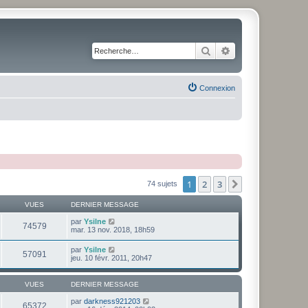
Rechercher
Recherche avancé
Connexion
1
2
3
Suivante
74 sujets
VUES
DERNIER MESSAGE
par
Ysilne
74579
mar. 13 nov. 2018, 18h59
par
Ysilne
57091
jeu. 10 févr. 2011, 20h47
VUES
DERNIER MESSAGE
par
darkness921203
65372