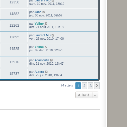
par
Laurent MB
12350
sam. 19 nov. 2011, 18h12
par
Jane
14882
jeu. 03 nov. 2011, 09h57
par
Ysilne
12262
dim. 21 août 2011, 19h18
par
Laurent MB
12895
ven. 26 nov. 2010, 17h00
par
Ysilne
44525
jeu. 09 déc. 2010, 22h21
par
Adamantin
12910
dim. 21 nov. 2010, 18h47
par
Aurore
15737
dim. 25 juil. 2010, 19h34
1
2
3
Suivante
74 sujets
Aller à