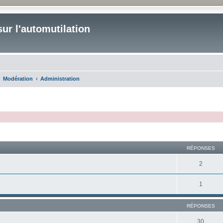
ur l'automutilation
Modération
Administration
cher
cherche avancée
RÉPONSES
2
1
RÉPONSES
30