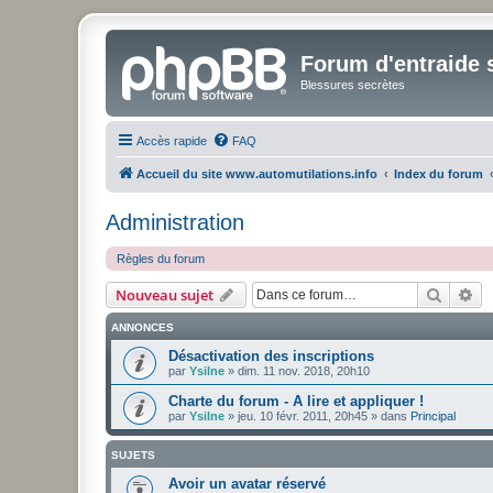
Forum d'entraide s
Blessures secrètes
Accès rapide
FAQ
Accueil du site www.automutilations.info
Index du forum
Administration
Règles du forum
Recher
Re
Nouveau sujet
ANNONCES
Désactivation des inscriptions
par
Ysilne
»
dim. 11 nov. 2018, 20h10
Charte du forum - A lire et appliquer !
par
Ysilne
»
jeu. 10 févr. 2011, 20h45
» dans
Principal
SUJETS
Avoir un avatar réservé