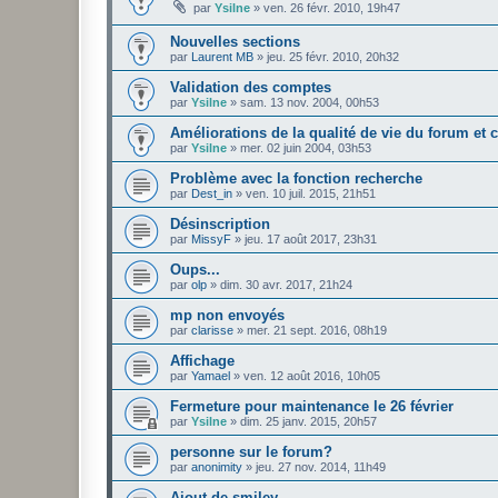
par
Ysilne
»
ven. 26 févr. 2010, 19h47
Nouvelles sections
par
Laurent MB
»
jeu. 25 févr. 2010, 20h32
Validation des comptes
par
Ysilne
»
sam. 13 nov. 2004, 00h53
Améliorations de la qualité de vie du forum et 
par
Ysilne
»
mer. 02 juin 2004, 03h53
Problème avec la fonction recherche
par
Dest_in
»
ven. 10 juil. 2015, 21h51
Désinscription
par
MissyF
»
jeu. 17 août 2017, 23h31
Oups...
par
olp
»
dim. 30 avr. 2017, 21h24
mp non envoyés
par
clarisse
»
mer. 21 sept. 2016, 08h19
Affichage
par
Yamael
»
ven. 12 août 2016, 10h05
Fermeture pour maintenance le 26 février
par
Ysilne
»
dim. 25 janv. 2015, 20h57
personne sur le forum?
par
anonimity
»
jeu. 27 nov. 2014, 11h49
Ajout de smiley