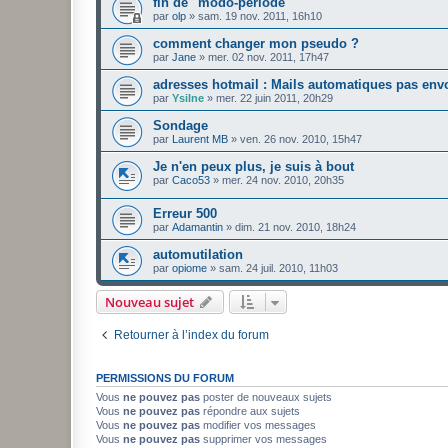
fin de "modo-période"
par
olp
»
sam. 19 nov. 2011, 16h10
comment changer mon pseudo ?
par
Jane
»
mer. 02 nov. 2011, 17h47
adresses hotmail : Mails automatiques pas env
par
Ysilne
»
mer. 22 juin 2011, 20h29
Sondage
par
Laurent MB
»
ven. 26 nov. 2010, 15h47
Je n'en peux plus, je suis à bout
par
Caco53
»
mer. 24 nov. 2010, 20h35
Erreur 500
par
Adamantin
»
dim. 21 nov. 2010, 18h24
automutilation
par
opiome
»
sam. 24 juil. 2010, 11h03
Nouveau sujet
Retourner à l’index du forum
PERMISSIONS DU FORUM
Vous
ne pouvez pas
poster de nouveaux sujets
Vous
ne pouvez pas
répondre aux sujets
Vous
ne pouvez pas
modifier vos messages
Vous
ne pouvez pas
supprimer vos messages