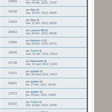
15655
mer. 04 déc. 2013, 17h20
par
Wou
30258
mar. 26 févr. 2013, 16h09
par
Wou
13034
mar. 12 févr. 2013, 20h28
par
Laurent MB
29483
mer. 06 févr. 2013, 06h39
par
Noémie <3
14006
mar. 05 févr. 2013, 21h13
par
Ysilne
16056
sam. 01 déc. 2012, 15h13
par
Adamantin
24708
mer. 21 mars 2012, 12h31
par
quidam
13151
dim. 04 mars 2012, 14h17
par
quidam
93641
lun. 27 févr. 2012, 21h38
par
quidam
17973
jeu. 19 janv. 2012, 19h05
par
Ysilne
53202
mer. 18 janv. 2012, 21h50