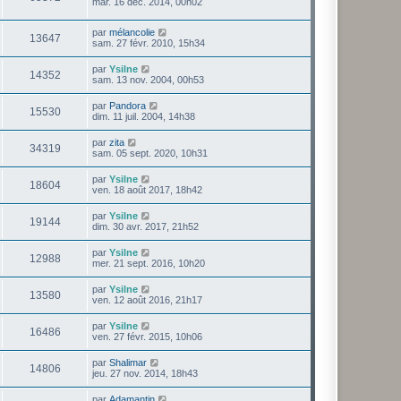
mar. 16 déc. 2014, 00h02
par
mélancolie
13647
sam. 27 févr. 2010, 15h34
par
Ysilne
14352
sam. 13 nov. 2004, 00h53
par
Pandora
15530
dim. 11 juil. 2004, 14h38
par
zita
34319
sam. 05 sept. 2020, 10h31
par
Ysilne
18604
ven. 18 août 2017, 18h42
par
Ysilne
19144
dim. 30 avr. 2017, 21h52
par
Ysilne
12988
mer. 21 sept. 2016, 10h20
par
Ysilne
13580
ven. 12 août 2016, 21h17
par
Ysilne
16486
ven. 27 févr. 2015, 10h06
par
Shalimar
14806
jeu. 27 nov. 2014, 18h43
par
Adamantin