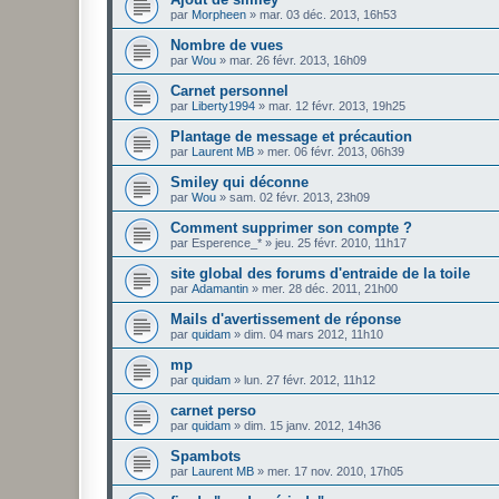
par
Morpheen
»
mar. 03 déc. 2013, 16h53
Nombre de vues
par
Wou
»
mar. 26 févr. 2013, 16h09
Carnet personnel
par
Liberty1994
»
mar. 12 févr. 2013, 19h25
Plantage de message et précaution
par
Laurent MB
»
mer. 06 févr. 2013, 06h39
Smiley qui déconne
par
Wou
»
sam. 02 févr. 2013, 23h09
Comment supprimer son compte ?
par
Esperence_*
»
jeu. 25 févr. 2010, 11h17
site global des forums d'entraide de la toile
par
Adamantin
»
mer. 28 déc. 2011, 21h00
Mails d'avertissement de réponse
par
quidam
»
dim. 04 mars 2012, 11h10
mp
par
quidam
»
lun. 27 févr. 2012, 11h12
carnet perso
par
quidam
»
dim. 15 janv. 2012, 14h36
Spambots
par
Laurent MB
»
mer. 17 nov. 2010, 17h05