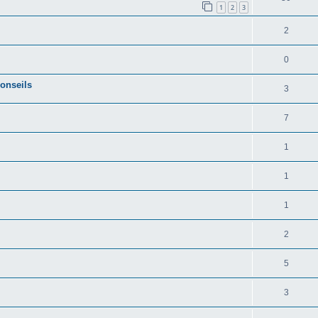
1
2
3
2
0
conseils
3
7
1
1
1
2
5
3