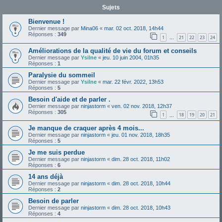
Sujets
Bienvenue !
Dernier message par
Mina06
«
mar. 02 oct. 2018, 14h44
Réponses :
349
1
21
22
23
24
…
Améliorations de la qualité de vie du forum et conseils
Dernier message par
Ysilne
«
jeu. 10 juin 2004, 01h35
Réponses :
1
Paralysie du sommeil
Dernier message par
Ysilne
«
mar. 22 févr. 2022, 13h53
Réponses :
5
Besoin d'aide et de parler .
Dernier message par
ninjastorm
«
ven. 02 nov. 2018, 12h37
Réponses :
305
1
18
19
20
21
…
Je manque de craquer après 4 mois...
Dernier message par
ninjastorm
«
jeu. 01 nov. 2018, 18h35
Réponses :
5
Je me suis perdue
Dernier message par
ninjastorm
«
dim. 28 oct. 2018, 11h02
Réponses :
6
14 ans déjà
Dernier message par
ninjastorm
«
dim. 28 oct. 2018, 10h44
Réponses :
2
Besoin de parler
Dernier message par
ninjastorm
«
dim. 28 oct. 2018, 10h43
Réponses :
4