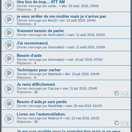
Une fois de trop... ATT AM
Dernier message par
sonia...
«
dim. 02 sept. 2018, 23h00
Réponses :
3
je veux arrêter de me mutiler mais je n'arrive pas
Dernier message par
lilou15
«
lun. 13 août 2018, 16h40
Réponses :
2
Vraiment besoin de parler
Dernier message par
Somrudee1
«
sam. 11 août 2018, 22h20
J'ai recommancé
Dernier message par
Somrudee1
«
sam. 11 août 2018, 22h09
Besoin d'aide
Dernier message par
Somrudee1
«
mar. 24 juil. 2018, 07h55
Réponses :
4
Techniques pour cacher
Dernier message par
Wanheda
«
dim. 15 juil. 2018, 23h49
Réponses :
4
Je revis difficilement
Dernier message par
Cat.sue
«
mer. 11 juil. 2018, 22h48
Réponses :
15
1
2
Besoin d’aide,je suis perdu
Dernier message par
NeedHelp
«
sam. 26 mai 2018, 01h33
Livres sur l'automutilation.
Dernier message par
Melissa H
«
lun. 21 mai 2018, 11h25
Réponses :
15
1
2
Je me suis mutilée pour la première fois mais je ne veux