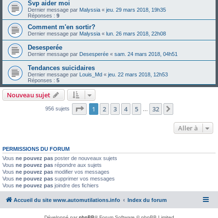
Svp aider moi
Dernier message par
Malyssia
«
jeu. 29 mars 2018, 19h35
Réponses :
9
Comment m'en sortir?
Dernier message par
Malyssia
«
lun. 26 mars 2018, 22h08
Desesperée
Dernier message par
Desesperée
«
sam. 24 mars 2018, 04h51
Tendances suicidaires
Dernier message par
Louis_Md
«
jeu. 22 mars 2018, 12h53
Réponses :
5
Nouveau sujet
Page
1
sur
32
1
2
3
4
5
32
Suivante
956 sujets
…
Aller à
PERMISSIONS DU FORUM
Vous
ne pouvez pas
poster de nouveaux sujets
Vous
ne pouvez pas
répondre aux sujets
Vous
ne pouvez pas
modifier vos messages
Vous
ne pouvez pas
supprimer vos messages
Vous
ne pouvez pas
joindre des fichiers
Accueil du site www.automutilations.info
Index du forum
Développé par
phpBB
® Forum Software © phpBB Limited