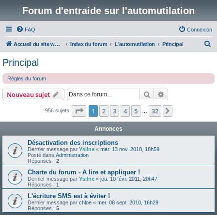
Forum d'entraide sur l'automutilation
FAQ
Connexion
R
Accueil du site www.automutilations.info
Index du forum
L'automutilation
Principal
e
Principal
c
Règles du forum
h
e
Rechercher
Recherche avanc
Nouveau sujet
r
Page
1
sur
32
1
2
3
4
5
32
Suivante
956 sujets
…
c
h
Annonces
e
Désactivation des inscriptions
r
Dernier message par
Ysilne
«
mar. 13 nov. 2018, 18h59
Posté dans
Administration
Réponses :
2
Charte du forum - A lire et appliquer !
Dernier message par
Ysilne
«
jeu. 10 févr. 2011, 20h47
Réponses :
1
L'écriture SMS est à éviter !
Dernier message par
chloe
«
mer. 08 sept. 2010, 16h29
Réponses :
5