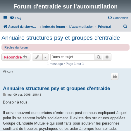
Forum d'entraide sur l'automutilation
FAQ
Connexion
R
Accueil du site www.automutilations.info
Index du forum
L'automutilation
Principal
e
Annuaire structures psy et groupes d'entraide
c
Règles du forum
h
e
Rechercher
Recherche 
Répondre
r
1 message • Page
1
sur
1
c
Vincent
h
e
Annuaire structures psy et groupes d'entraide
r
M
jeu. 09 oct. 2008, 18h43
e
s
Bonsoir à tous,
s
a
g
Il arrive souvent que certains d'entre nous post en nous expliquant à quel
e
point ils se sentent isolés socialement. Il existe des structures appelées
Groupe d'Entraide Mutuelle qui sont faits pour soutenir les personnes
souffrant de troubles psychiques et les aider à rompre leur solitude.