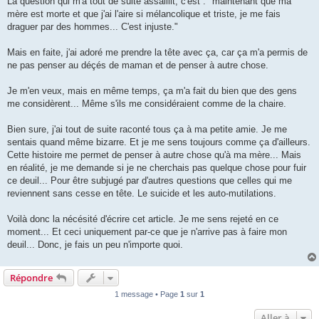
La question qui m'a tout de suite assaillit, c'est : "maintenant que ma
mère est morte et que j'ai l'aire si mélancolique et triste, je me fais
draguer par des hommes... C'est injuste."
Mais en faite, j'ai adoré me prendre la tête avec ça, car ça m'a permis de
ne pas penser au déçés de maman et de penser à autre chose.
Je m'en veux, mais en même temps, ça m'a fait du bien que des gens
me considèrent... Même s'ils me considéraient comme de la chaire.
Bien sure, j'ai tout de suite raconté tous ça à ma petite amie. Je me
sentais quand même bizarre. Et je me sens toujours comme ça d'ailleurs.
Cette histoire me permet de penser à autre chose qu'à ma mère... Mais
en réalité, je me demande si je ne cherchais pas quelque chose pour fuir
ce deuil... Pour être subjugé par d'autres questions que celles qui me
reviennent sans cesse en tête. Le suicide et les auto-mutilations.
Voilà donc la nécésité d'écrire cet article. Je me sens rejeté en ce
moment... Et ceci uniquement par-ce que je n'arrive pas à faire mon
deuil... Donc, je fais un peu n'importe quoi.
Répondre
1 message • Page
1
sur
1
Aller à