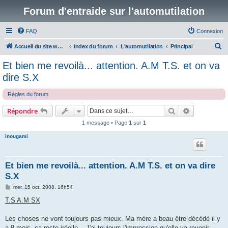
Forum d'entraide sur l'automutilation
FAQ
Connexion
R
Accueil du site www.automutilations.info
Index du forum
L'automutilation
Principal
e
Et bien me revoilà... attention. A.M T.S. et on va
c
dire S.X
h
Règles du forum
e
r
Rechercher
Recherche 
Répondre
c
1 message • Page
1
sur
1
h
inougami
e
r
Et bien me revoilà... attention. A.M T.S. et on va dire
S.X
M
mer. 15 oct. 2008, 16h54
e
s
T.S A.M SX
s
a
g
Les choses ne vont toujours pas mieux. Ma mère a beau être décédé il y
e
a 8 mois, ça reste iréelle... J'ai toujours l'impression qu'elle va revenir.