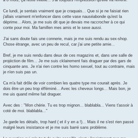
Ce lundi, je sentais vraiment que je craquais... Que si je ne faisiat rien
j'allais vraiment m'enfoncer dans cette vase nauséabonde qu'est la
déprime... Alors, je me suis dit que je devais me raccrocher à ce qui
conte pour moi. Ma famillen mes amis et le sexe aussi.
J'ai sans doute fais une connerie, mais je me suis rendu au sex-shop.
Chose étrange, avec un peu de recul, car j'ai une petite amie...
Bref, je me suis rendu dans deux de ces magazins et, dans une salle de
projéction de film... Je me suis cklairement fais draguer par des gars de
cinquante ans. Je n'ai rien contre les homo sexuel, tout au contraire, mais
je n'en suis pas un.
Ca m'a fait drôle de voir combien les quatre type me courait après. Je
dois être un peu trop éfféminé... Avec les cheveux longs... Mais bon, je
me uis quand même fait draguer.
Avec des : "Mon chérie. Tu es trop mignon... blablabla... Viens t'assoir à
coté de moi. blablabla..."
Je garde les détails, trop hard ( et il y en a !)... Mais il ne s'est rien passé
malgré leurs insistance et je me suis barré sans problème.