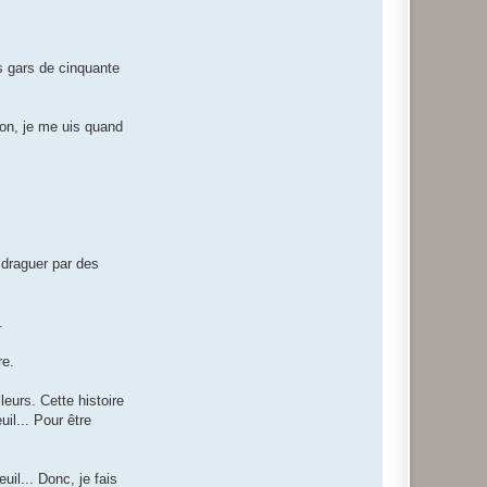
r
i
n
o
u
s gars de cinquante
g
a
m
i
bon, je me uis quand
s draguer par des
.
re.
eurs. Cette histoire
il... Pour être
uil... Donc, je fais