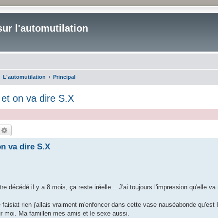
ur l'automutilation
L'automutilation
Principal
 et on va dire S.X
echercher
Recherche avancée
on va dire S.X
écédé il y a 8 mois, ça reste iréelle... J'ai toujours l'impression qu'elle va 
e faisiat rien j'allais vraiment m'enfoncer dans cette vase nauséabonde qu'est l
ur moi. Ma famillen mes amis et le sexe aussi.