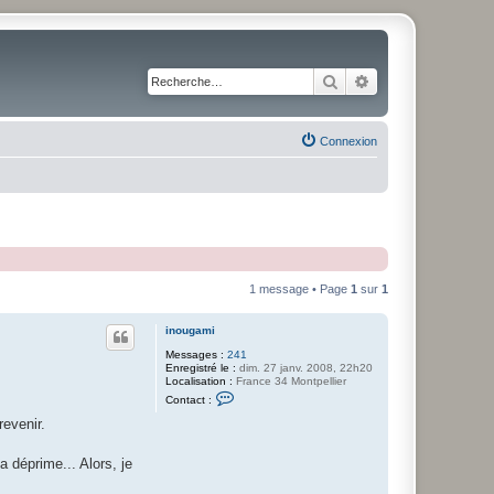
Rechercher
Recherche avancé
Connexion
1 message • Page
1
sur
1
inougami
Messages :
241
Enregistré le :
dim. 27 janv. 2008, 22h20
Localisation :
France 34 Montpellier
C
Contact :
o
n
revenir.
t
a
c
a déprime... Alors, je
t
e