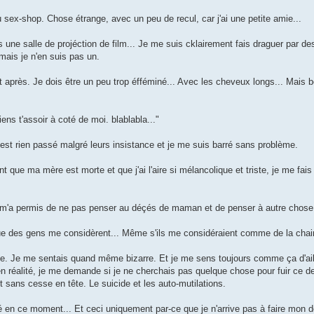
 sex-shop. Chose étrange, avec un peu de recul, car j'ai une petite amie...
une salle de projéction de film... Je me suis cklairement fais draguer par de
 mais je n'en suis pas un.
t après. Je dois être un peu trop éfféminé... Avec les cheveux longs... Mais 
ens t'assoir à coté de moi. blablabla..."
ne s'est rien passé malgré leurs insistance et je me suis barré sans problème.
ant que ma mère est morte et que j'ai l'aire si mélancolique et triste, je me fai
 ça m'a permis de ne pas penser au déçés de maman et de penser à autre chose
e des gens me considèrent... Même s'ils me considéraient comme de la chai
mie. Je me sentais quand même bizarre. Et je me sens toujours comme ça d'aill
réalité, je me demande si je ne cherchais pas quelque chose pour fuir ce deu
 sans cesse en tête. Le suicide et les auto-mutilations.
té en ce moment... Et ceci uniquement par-ce que je n'arrive pas à faire mon de