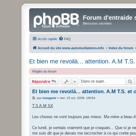
Forum d'entraide s
Blessures secrètes
Accès rapide
FAQ
Accueil du site www.automutilations.info
Index du forum
Et bien me revoilà... attention. A.M T.S.
Règles du forum
R
Répondre
Et bien me revoilà... attention. A.M T.S. et 
M
par
inougami
»
mer. 15 oct. 2008, 16h54
e
s
T.S A.M SX
s
a
g
Les choses ne vont toujours pas mieux. Ma mère a beau être d
e
Ce lundi, je sentais vraiment que je craquais... Que si je n
me suis dit que je devais me raccrocher à ce qui conte po