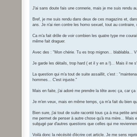
J'ai sans doute fais une connerie, mais je me suis rendu au
Bref, je me suis rendu dans deux de ces magazins et, dans 
ans. Je n'ai rien contre les homo sexuel, tout au contraire,
Ca m'a fait drôle de voir combien les quatre type me courai
même fait draguer.
Avec des : "Mon chérie. Tu es trop mignon... blablabla... Vi
Je garde les détails, trop hard ( et il y en a !)... Mais il 
La question qui m'a tout de suite assaillit, c'est : "mainten
hommes... C'est injuste."
Mais en faite, j'ai adoré me prendre la tête avec ça, car
Je m'en veux, mais en même temps, ça m'a fait du bien qu
Bien sure, j'ai tout de suite raconté tous ça à ma petite a
me permet de penser à autre chose qu'à ma mère... Mais en 
subjugé par d'autres questions que celles qui me reviennent
Voilà donc la nécésité d'écrire cet article. Je me sens reje