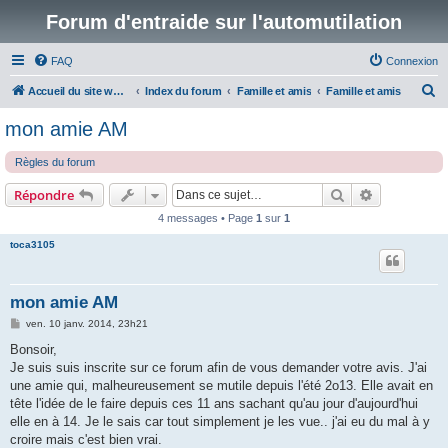
Forum d'entraide sur l'automutilation
FAQ
Connexion
R
Accueil du site www.automutilations.info
Index du forum
Famille et amis
Famille et amis
e
mon amie AM
c
Règles du forum
h
e
Rechercher
Recherche 
Répondre
r
4 messages • Page
1
sur
1
c
toca3105
h
e
mon amie AM
r
M
ven. 10 janv. 2014, 23h21
e
s
Bonsoir,
s
Je suis suis inscrite sur ce forum afin de vous demander votre avis. J'ai
a
g
une amie qui, malheureusement se mutile depuis l'été 2o13. Elle avait en
e
tête l'idée de le faire depuis ces 11 ans sachant qu'au jour d'aujourd'hui
elle en à 14. Je le sais car tout simplement je les vue.. j'ai eu du mal à y
croire mais c'est bien vrai.