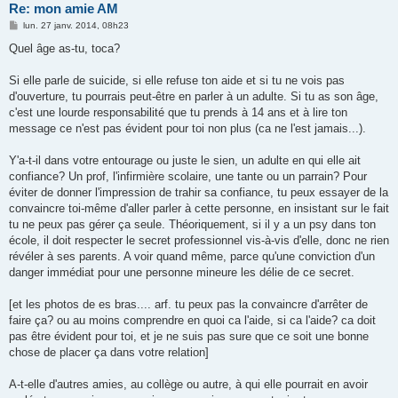
Re: mon amie AM
M
lun. 27 janv. 2014, 08h23
e
s
Quel âge as-tu, toca?
s
a
g
Si elle parle de suicide, si elle refuse ton aide et si tu ne vois pas
e
d'ouverture, tu pourrais peut-être en parler à un adulte. Si tu as son âge,
c'est une lourde responsabilité que tu prends à 14 ans et à lire ton
message ce n'est pas évident pour toi non plus (ca ne l'est jamais...).
Y'a-t-il dans votre entourage ou juste le sien, un adulte en qui elle ait
confiance? Un prof, l'infirmière scolaire, une tante ou un parrain? Pour
éviter de donner l'impression de trahir sa confiance, tu peux essayer de la
convaincre toi-même d'aller parler à cette personne, en insistant sur le fait
tu ne peux pas gérer ça seule. Théoriquement, si il y a un psy dans ton
école, il doit respecter le secret professionnel vis-à-vis d'elle, donc ne rien
révéler à ses parents. A voir quand même, parce qu'une conviction d'un
danger immédiat pour une personne mineure les délie de ce secret.
[et les photos de es bras.... arf. tu peux pas la convaincre d'arrêter de
faire ça? ou au moins comprendre en quoi ca l'aide, si ca l'aide? ca doit
pas être évident pour toi, et je ne suis pas sure que ce soit une bonne
chose de placer ça dans votre relation]
A-t-elle d'autres amies, au collège ou autre, à qui elle pourrait en avoir