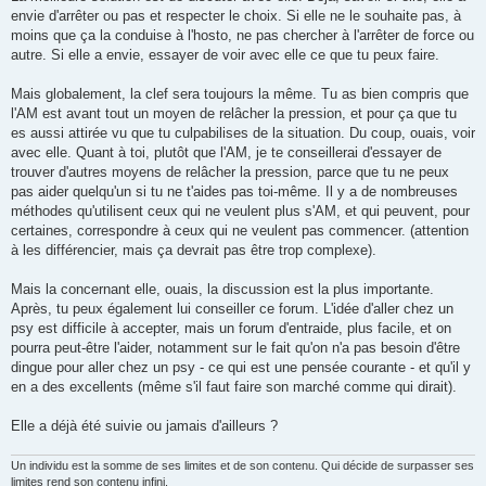
s
envie d'arrêter ou pas et respecter le choix. Si elle ne le souhaite pas, à
a
g
moins que ça la conduise à l'hosto, ne pas chercher à l'arrêter de force ou
e
autre. Si elle a envie, essayer de voir avec elle ce que tu peux faire.
Mais globalement, la clef sera toujours la même. Tu as bien compris que
l'AM est avant tout un moyen de relâcher la pression, et pour ça que tu
es aussi attirée vu que tu culpabilises de la situation. Du coup, ouais, voir
avec elle. Quant à toi, plutôt que l'AM, je te conseillerai d'essayer de
trouver d'autres moyens de relâcher la pression, parce que tu ne peux
pas aider quelqu'un si tu ne t'aides pas toi-même. Il y a de nombreuses
méthodes qu'utilisent ceux qui ne veulent plus s'AM, et qui peuvent, pour
certaines, correspondre à ceux qui ne veulent pas commencer. (attention
à les différencier, mais ça devrait pas être trop complexe).
Mais la concernant elle, ouais, la discussion est la plus importante.
Après, tu peux également lui conseiller ce forum. L'idée d'aller chez un
psy est difficile à accepter, mais un forum d'entraide, plus facile, et on
pourra peut-être l'aider, notamment sur le fait qu'on n'a pas besoin d'être
dingue pour aller chez un psy - ce qui est une pensée courante - et qu'il y
en a des excellents (même s'il faut faire son marché comme qui dirait).
Elle a déjà été suivie ou jamais d'ailleurs ?
Un individu est la somme de ses limites et de son contenu. Qui décide de surpasser ses
limites rend son contenu infini.