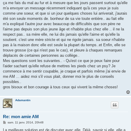
ça me fais du mal au fur et à mesure que les jours passent surtout qu'elle
m'a envoyer un message récemment indiquant qu'à ces yeux je suis
comme une soeur, et que si un jour quelques choses lui arriverait, j'aurais
été son seule moments de. bonheur de sa vie toute entière.. au fait elle
m'a expliqué l'autre jour avec beaucoup de difficultés que son père ne
l'aime pas depuis son plus jeune âge et n'habite plus chez elle .. il ne la
respect pas.. sa mère elle, ne lui dis jamais qu'elle l'aime et qu'elle la
soutient. c'est une mère stricte et qui ne rigole jamais. sa soeur n'habite
pas à la maison donc elle est seule la plupart du temps..et Enfin, elle se
trouve grosse (ce qui n'est pas le cas), et pleure à chaques remarques
déplacés de certaines personnes au collège..
Mes questions sont les suivantes.. - Qu'est ce que je peux faire pour
l'aider sachant qu'elle refuse de mettres les pieds chez un psy? Je
commence à me sentir coupable, je craque et parfois même j'ai envie de
me AM ... aidez moi s'il vous plait, donner moi le plus de conseils
possibles..
gros bisoux et bon courage à tous ceux qui vivent la même choses!
Adamantin
Re: mon amie AM
M
sam. 11 janv. 2014, 20h48
e
s
La meilleure solution est de discuter avec elle. Déjà, savoir si elle, elle a