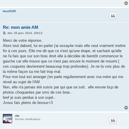
toca3105
Re: mon amie AM
M
dim. 26 janv. 2014, 16h13
e
s
Merci de votre réponse..
s
Alors tout dabord, lui en parler j'ai essayée mais elle veut vraiment mettre
a
g
fin à ces jours. Elle me dit que ce n'est qu'une étape, et sachant qu'elle
e
ne l'a fais que sur son bras droit elle à décidée de bientôt commencer le
gauche car elle trouve que ce n'est pas encore le moment de mourrir.(
ces coupures deviennent beaucoup trop profondes). Je ne la vois plus de
la même façon sa me fait trop mal.
Pour moi tout est arranger j'en parle regulierement avec ma mère qui me
réveil au sujet de l'AM.
Non, elle n'a jamais été suivis par qui que se soit.. elle envoie bcp de
photos choquantes par sms de ces bras..
bref je suis perdue à son sujet..
Jvous fais pleins de bisoux<3
olp
Ancien modérateur