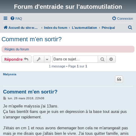
Forum d'entraide sur l'automutilation
FAQ
Connexion
R
Accueil du site www.automutilations.info
Index du forum
L'automutilation
Principal
e
Comment m'en sortir?
c
Règles du forum
h
e
Rechercher
Recherche 
Répondre
r
1 message • Page
1
sur
1
c
Malyssia
h
e
Comment m'en sortir?
r
M
lun. 26 mars 2018, 22h08
e
s
Je m'apelle malyssia j'ai 13ans.
s
Ça fais bientôt 6ans que je suis en depression à la base tout aurai pus
a
g
s'arranger rapidement.
e
J'étais en cm 1 et nous avons demenager bon cela ne m'arrangeait pas
mais je me disais que j'allais bien le vivre. J'ai tous quitter famille, amis