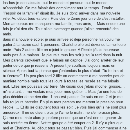
las bas je connaissais tout le monde et presque tout le monde
m'appréciait. On me faisait des compliment tout le temps. J'etais:
"l'espoir de la famille" disait ils. Je suis donc arriver dans ma nouvelle
ville. Au début tous va bien. Puis des le 2eme jour un vide c'est installer.
Mon amoureux me manqueais ma famille, mes amis,... Mais encore une
fois je n'ai rien dis. Tout allais s'arranger quande j'allais rencontré des
amis.
dans ma nouvelle ecole: je suis arrivée et déjà personne n'à voulu me
parler à la recrée sauf 1 personne. Charlotte elle est devenue la meilleure
amie. Puis 2 autres fille on rejoint le groupe. A l'école j'étais heureuse
mais pas à la maison. Je pleurais tous les soir jusqu'a tard dans la nuit.
Mes parents croyaient que je faisais un caprice. J'ai donc arrêter de leur
parler de ce que je ressens. A présent je souffrais toujours mais en
silence. Apres tout la phrase que j'entendais le plus c'etait: "tu te tais et
tu t'ecrase". Un peu plus tard 2 fille on commencer à me harceler pas de
manière horrible mais tous les jours à toutes les recrée sa me faisais
mal. Elles me poussais par terre. Me disais que j'étais moche, grosse,...
m'insultant. .. me voulais mes jouer mes goûter. .. Mais j'ai une fois de
plus décider de ne rien dire. 1 ans est passer. Je suis en cm 2 et je me
fais toujours harceler. En plus mes parents me mettent la pression pour
l'école, ... Et ils se disputent tous les soir. Je vois bien qu'ils ne sont plus
amoureux. Il ne se disent plus je t'aime le matin, ne s'embrasse plus...
Ça me rend triste alors je prefere penser que ce n'est rien et ignorer. Je
suis rentrée en 6eme. Nottre groupe a été couper en 2. Il n'y a plus que
moi et Charlotte. Au début tous se passait bien. Puis j'ai commencer à ne