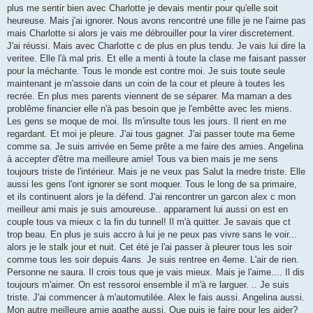
plus me sentir bien avec Charlotte je devais mentir pour qu'elle soit
heureuse. Mais j'ai ignorer. Nous avons rencontré une fille je ne l'aime pas
mais Charlotte si alors je vais me débrouiller pour la virer discretement.
J'ai réussi. Mais avec Charlotte c de plus en plus tendu. Je vais lui dire la
veritee. Elle l'à mal pris. Et elle a menti à toute la clase me faisant passer
pour la méchante. Tous le monde est contre moi. Je suis toute seule
maintenant je m'assoie dans un coin de la cour et pleure à toutes les
recrée. En plus mes parents viennent de se séparer. Ma maman a des
problême financier elle n'à pas besoin que je l'embêtte avec les miens.
Les gens se moque de moi. Ils m'insulte tous les jours. Il rient en me
regardant. Et moi je pleure. J'ai tous gagner. J'ai passer toute ma 6eme
comme sa. Je suis arrivée en 5eme prête a me faire des amies. Angelina
à accepter d'être ma meilleure amie! Tous va bien mais je me sens
toujours triste de l'intérieur. Mais je ne veux pas Salut la rnedre triste. Elle
aussi les gens l'ont ignorer se sont moquer. Tous le long de sa primaire,
et ils continuent alors je la défend. J'ai rencontrer un garcon alex c mon
meilleur ami mais je suis amoureuse.. apparament lui aussi on est en
couple tous va mieux c la fin du tunnel! Il m'à quitter. Je savais que ct
trop beau. En plus je suis accro à lui je ne peux pas vivre sans le voir...
alors je le stalk jour et nuit. Cet été je l'ai passer à pleurer tous les soir
comme tous les soir depuis 4ans. Je suis rentree en 4eme. L'air de rien.
Personne ne saura. Il crois tous que je vais mieux. Mais je l'aime.... Il dis
toujours m'aimer. On est ressoroi ensemble il m'à re larguer. .. Je suis
triste. J'ai commencer à m'automutilée. Alex le fais aussi. Angelina aussi.
Mon autre meilleure amie agathe aussi. Que puis je faire pour les aider?