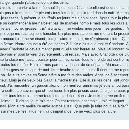
arranger quande j'allais rencontré des amis.
à voulu me parler à la recrée sauf 1 personne. Charlotte elle est devenue la m
 mais pas à la maison. Je pleurais tous les soir jusqu'a tard dans la nuit. Mes p
e je ressens. A présent je souffrais toujours mais en silence. Apres tout la phr
2 fille on commencer à me harceler pas de manière horrible mais tous les jours à
'étais moche, grosse,... m'insultant. .. me voulais mes jouer mes goûter. .. Ma
m 2 et je me fais toujours harceler. En plus mes parents me mettent la pression
lus amoureux. Il ne se disent plus je t'aime le matin, ne s'embrasse plus... Ça m
 en 6eme. Nottre groupe a été couper en 2. Il n'y a plus que moi et Charlotte. 
avec Charlotte je devais mentir pour qu'elle soit heureuse. Mais j'ai ignorer.
 débrouiller pour la virer discretement. J'ai réussi. Mais avec Charlotte c de p
 à toute la clase me faisant passer pour la méchante. Tous le monde est contre m
à toutes les recrée. En plus mes parents viennent de se séparer. Ma maman a
s. Les gens se moque de moi. Ils m'insulte tous les jours. Il rient en me regar
sa. Je suis arrivée en 5eme prête a me faire des amies. Angelina à accepter 
ieur. Mais je ne veux pas Salut la rnedre triste. Elle aussi les gens l'ont igno
défend. J'ai rencontrer un garcon alex c mon meilleur ami mais je suis amoureus
m'à quitter. Je savais que ct trop beau. En plus je suis accro à lui je ne peux 
 à pleurer tous les soir comme tous les soir depuis 4ans. Je suis rentree en 4eme. 
aime.... Il dis toujours m'aimer. On est ressoroi ensemble il m'à re larguer. .. J
ssi. Mon autre meilleure amie agathe aussi. Que puis je faire pour les aider
ur mes veines. Plus rien n'à d'importance. Je ne veux plus de la vie.