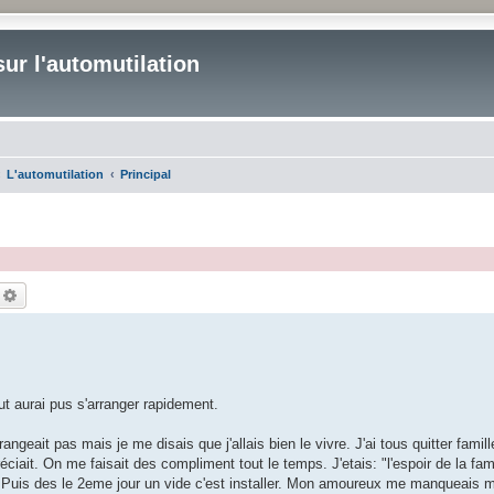
ur l'automutilation
L'automutilation
Principal
echercher
Recherche avancée
ut aurai pus s'arranger rapidement.
eait pas mais je me disais que j'allais bien le vivre. J'ai tous quitter famill
ait. On me faisait des compliment tout le temps. J'etais: "l'espoir de la famill
n. Puis des le 2eme jour un vide c'est installer. Mon amoureux me manqueais 