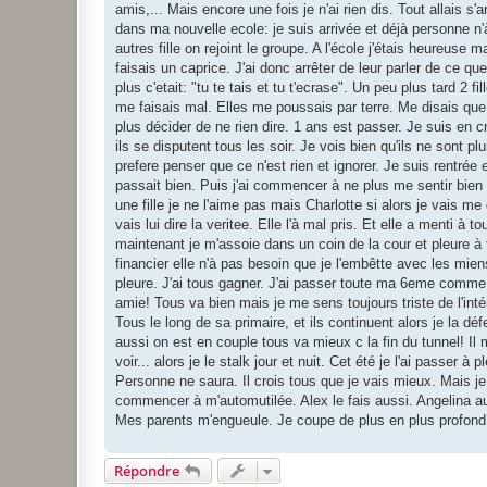
amis,... Mais encore une fois je n'ai rien dis. Tout allais s'
dans ma nouvelle ecole: je suis arrivée et déjà personne n'
autres fille on rejoint le groupe. A l'école j'étais heureuse
faisais un caprice. J'ai donc arrêter de leur parler de ce qu
plus c'etait: "tu te tais et tu t'ecrase". Un peu plus tard 
me faisais mal. Elles me poussais par terre. Me disais que j
plus décider de ne rien dire. 1 ans est passer. Je suis en c
ils se disputent tous les soir. Je vois bien qu'ils ne sont p
prefere penser que ce n'est rien et ignorer. Je suis rentrée
passait bien. Puis j'ai commencer à ne plus me sentir bien 
une fille je ne l'aime pas mais Charlotte si alors je vais me
vais lui dire la veritee. Elle l'à mal pris. Et elle a menti
maintenant je m'assoie dans un coin de la cour et pleure 
financier elle n'à pas besoin que je l'embêtte avec les mien
pleure. J'ai tous gagner. J'ai passer toute ma 6eme comme 
amie! Tous va bien mais je me sens toujours triste de l'intér
Tous le long de sa primaire, et ils continuent alors je la 
aussi on est en couple tous va mieux c la fin du tunnel! Il 
voir... alors je le stalk jour et nuit. Cet été je l'ai passer
Personne ne saura. Il crois tous que je vais mieux. Mais je l'
commencer à m'automutilée. Alex le fais aussi. Angelina au
Mes parents m'engueule. Je coupe de plus en plus profond s
Répondre