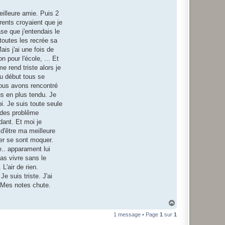
eilleure amie. Puis 2
arents croyaient que je
ase que j'entendais le
 toutes les recrée sa
is j'ai une fois de
 pour l'école, ... Et
e rend triste alors je
Au début tous se
 Nous avons rencontré
lus en plus tendu. Je
oi. Je suis toute seule
 des problême
dant. Et moi je
d'être ma meilleure
rer se sont moquer.
e.. apparament lui
pas vivre sans le
L'air de rien.
e suis triste. J'ai
? Mes notes chute.
H
a
1 message • Page
1
sur
1
u
t