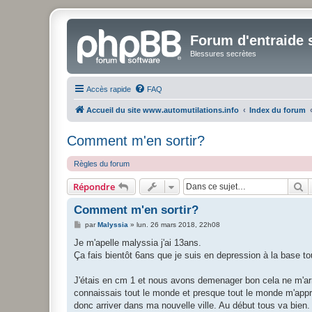
Forum d'entraide s
Blessures secrètes
Accès rapide
FAQ
Accueil du site www.automutilations.info
Index du forum
Comment m'en sortir?
Règles du forum
R
Répondre
Comment m'en sortir?
M
par
Malyssia
»
lun. 26 mars 2018, 22h08
e
s
Je m'apelle malyssia j'ai 13ans.
s
Ça fais bientôt 6ans que je suis en depression à la base to
a
g
e
J'étais en cm 1 et nous avons demenager bon cela ne m'arrang
connaissais tout le monde et presque tout le monde m'appréci
donc arriver dans ma nouvelle ville. Au début tous va bie