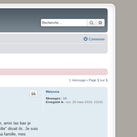
Rechercher
Recherche avancé
Connexion
1 message • Page
1
sur
1
Malyssia
Messages :
16
Enregistré le :
lun. 26 mars 2018, 21h31
e, amis las bas je
e" disait ils. Je suis
ma famille, mes