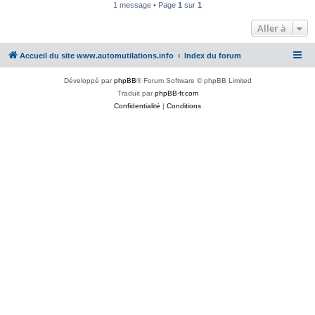
1 message • Page
1
sur
1
Aller à
Accueil du site www.automutilations.info
Index du forum
Développé par
phpBB
® Forum Software © phpBB Limited
Traduit par
phpBB-fr.com
Confidentialité
|
Conditions