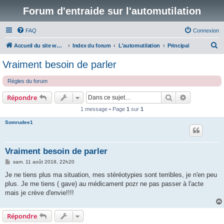
Forum d'entraide sur l'automutilation
FAQ
Connexion
R
Accueil du site www.automutilations.info
Index du forum
L'automutilation
Principal
e
Vraiment besoin de parler
c
Règles du forum
h
e
Rechercher
Recherche 
Répondre
r
1 message • Page
1
sur
1
c
Somrudee1
h
e
Vraiment besoin de parler
r
M
sam. 11 août 2018, 22h20
e
s
Je ne tiens plus ma situation, mes stéréotypies sont terribles, je n'en peu
s
plus. Je me tiens ( gave) au médicament pozr ne pas passer à l'acte
a
g
mais je crève d'envie!!!!
e
Répondre