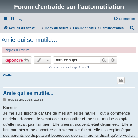
Forum d'entraide sur l'automutilation
FAQ
Connexion
R
Accueil du site www.automutilations.info
Index du forum
Famille et amis
Famille et amis
e
Amie qui se mutile...
c
Règles du forum
h
e
Rechercher
Recherche 
Répondre
r
2 messages • Page
1
sur
1
c
Clalie
h
e
Amie qui se mutile...
r
M
mer. 11 avr. 2018, 21h13
e
s
Bonsoir,
s
Je me suis inscrite car une de mes amies se mutile. Tout à commencé
a
g
en début d'année. Je venais de la connaître et me suis rendue compte
e
qu'elle n'avait pas l'air bien. Elle pleurait souvent, était déprimée... Elle a
finit par mieux me connaître et à se confier à moi. Elle m'a expliqué que
ses parents se disputaient beaucoup, que sa mère lui disait qu'elle voulait