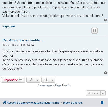
quoi faire! Je suis très proche d'elle, on s'invite dés qu'on peut, je fais tout
pour qu'elle oublie ses problèmes... A part rester là pour elle je ne vois
pas trop quoi faire...
Voilà, merci d'avoir lu mon pavé, j'espère que vous aurez des solutions !
ninjastorm
Re: Amie qui se mutile...
M
mar. 14 mai 2019, 14h57
e
s
Bonjour, désolé pour la réponse tardive, j'espère que ça a été pour elle et
s
pour toi.
a
g
Je ne suis pas un expert la dedans mais je pense que si tu es si proche
e
d'elle, ta présence en fait déjà beaucoup pour qu'elle aille mieux, il y a eu
de l'évolution?
Répondre
2 messages • Page
1
sur
1
Aller à
Accueil du site www.automutilations.info
Index du forum