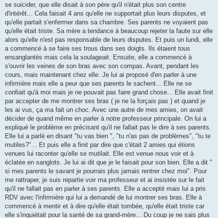
se suicider, que elle disait à son père qu'il n'était plus son centre
d'intérêt... Cela faisait 4 ans qu'elle ne supportait plus leurs disputes, et
qu'elle partait s'enfermer dans sa chambre. Ses parents ne voyaient pas
qu'elle était triste. Sa mère a tendance à beaucoup rejeter la faute sur elle
alors qu'elle n'est pas responsable de leurs disputes. Et puis un lundi, elle
a commencé à se faire ses trous dans ses doigts. Ils étaient tous
ensanglantés mais cela la soulageait. Ensuite, elle a commencé à
s'ouvrir les veines de son bras avec son compas. Avant, pendant les
cours, mais maintenant chez elle. Je lui ai proposé d'en parler à une
infirmière mais elle a peur que ses parents le sachent... Elle ne se
confiait qu'à moi mais je ne pouvait pas faire grand chose... Elle avait finit
par accepter de me montrer ses bras ( je ne la forçais pas ) et quand je
les ai vus, ça ma fait un choc. Avec une autre de mes amies, on avait
décider de quand même en parler à notre professeur principale. On lui a
expliqué le problème en précisant qu'il ne fallait pas le dire à ses parents.
Elle lui a parlé en disant "tu vas bien ", "tu n'as pas de problèmes", "tu te
mutiles?"... Et puis elle a finit par dire que c'était 2 amies qui étions
venues lui raconter qu'elle se mutilait. Elle est venue nous voir et à
éclatée en sanglots. Je lui ai dit que je le faisait pour son bien. Elle a dit "
si mes parents le savant je pourrais plus jamais rentrer chez moi". Pour
me rattraper, je suis repartie voir ma professeur et ai insistée sur le fait
qu'il ne fallait pas en parler à ses parents. Elle a accepté mais lui a pris
RDV avec l'infirmière qui lui a demandé de lui montrer ses bras. Elle à
commencé à mentir et à dire qu'elle était tombée, qu'elle était triste car
elle s'inquiétait pour la santé de sa grand-mère... Du coup je ne sais plus