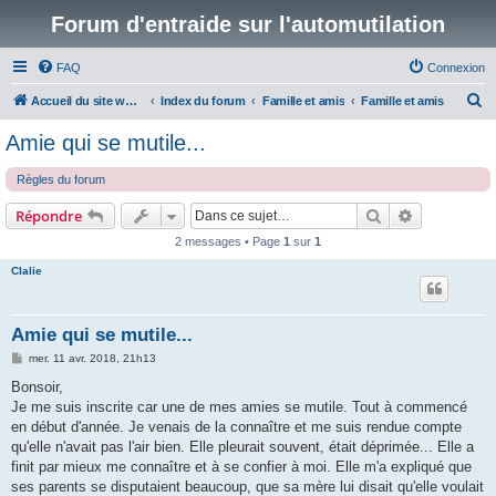
Forum d'entraide sur l'automutilation
FAQ
Connexion
R
Accueil du site www.automutilations.info
Index du forum
Famille et amis
Famille et amis
e
Amie qui se mutile...
c
Règles du forum
h
e
Rechercher
Recherche 
Répondre
r
2 messages • Page
1
sur
1
c
Clalie
h
e
Amie qui se mutile...
r
M
mer. 11 avr. 2018, 21h13
e
s
Bonsoir,
s
Je me suis inscrite car une de mes amies se mutile. Tout à commencé
a
g
en début d'année. Je venais de la connaître et me suis rendue compte
e
qu'elle n'avait pas l'air bien. Elle pleurait souvent, était déprimée... Elle a
finit par mieux me connaître et à se confier à moi. Elle m'a expliqué que
ses parents se disputaient beaucoup, que sa mère lui disait qu'elle voulait