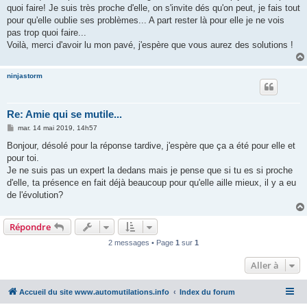
quoi faire! Je suis très proche d'elle, on s'invite dés qu'on peut, je fais tout
pour qu'elle oublie ses problèmes... A part rester là pour elle je ne vois
pas trop quoi faire...
Voilà, merci d'avoir lu mon pavé, j'espère que vous aurez des solutions !
ninjastorm
Re: Amie qui se mutile...
M
mar. 14 mai 2019, 14h57
e
s
Bonjour, désolé pour la réponse tardive, j'espère que ça a été pour elle et
s
pour toi.
a
g
Je ne suis pas un expert la dedans mais je pense que si tu es si proche
e
d'elle, ta présence en fait déjà beaucoup pour qu'elle aille mieux, il y a eu
de l'évolution?
Répondre
2 messages • Page
1
sur
1
Aller à
Accueil du site www.automutilations.info
Index du forum