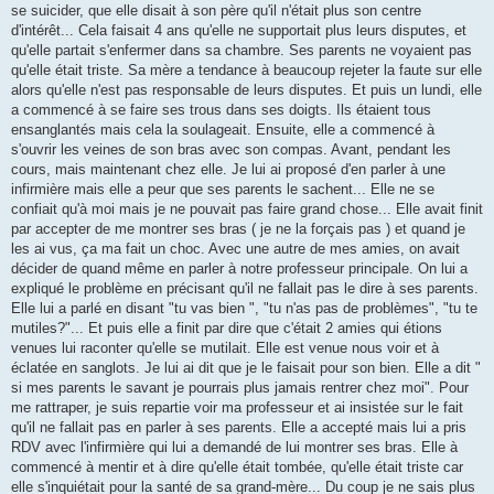
se suicider, que elle disait à son père qu'il n'était plus son centre
d'intérêt... Cela faisait 4 ans qu'elle ne supportait plus leurs disputes, et
qu'elle partait s'enfermer dans sa chambre. Ses parents ne voyaient pas
qu'elle était triste. Sa mère a tendance à beaucoup rejeter la faute sur elle
alors qu'elle n'est pas responsable de leurs disputes. Et puis un lundi, elle
a commencé à se faire ses trous dans ses doigts. Ils étaient tous
ensanglantés mais cela la soulageait. Ensuite, elle a commencé à
s'ouvrir les veines de son bras avec son compas. Avant, pendant les
cours, mais maintenant chez elle. Je lui ai proposé d'en parler à une
infirmière mais elle a peur que ses parents le sachent... Elle ne se
confiait qu'à moi mais je ne pouvait pas faire grand chose... Elle avait finit
par accepter de me montrer ses bras ( je ne la forçais pas ) et quand je
les ai vus, ça ma fait un choc. Avec une autre de mes amies, on avait
décider de quand même en parler à notre professeur principale. On lui a
expliqué le problème en précisant qu'il ne fallait pas le dire à ses parents.
Elle lui a parlé en disant "tu vas bien ", "tu n'as pas de problèmes", "tu te
mutiles?"... Et puis elle a finit par dire que c'était 2 amies qui étions
venues lui raconter qu'elle se mutilait. Elle est venue nous voir et à
éclatée en sanglots. Je lui ai dit que je le faisait pour son bien. Elle a dit "
si mes parents le savant je pourrais plus jamais rentrer chez moi". Pour
me rattraper, je suis repartie voir ma professeur et ai insistée sur le fait
qu'il ne fallait pas en parler à ses parents. Elle a accepté mais lui a pris
RDV avec l'infirmière qui lui a demandé de lui montrer ses bras. Elle à
commencé à mentir et à dire qu'elle était tombée, qu'elle était triste car
elle s'inquiétait pour la santé de sa grand-mère... Du coup je ne sais plus