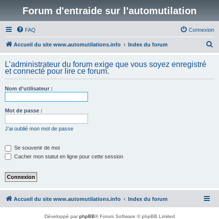
Forum d'entraide sur l'automutilation
FAQ
Connexion
R
Accueil du site www.automutilations.info
Index du forum
e
L’administrateur du forum exige que vous soyez enregistré
c
et connecté pour lire ce forum.
h
Nom d’utilisateur :
e
r
Mot de passe :
c
h
J’ai oublié mon mot de passe
e
Se souvenir de moi
r
Cacher mon statut en ligne pour cette session
Accueil du site www.automutilations.info
Index du forum
Développé par
phpBB
® Forum Software © phpBB Limited