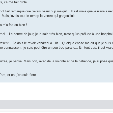
s, ça me fait drôle.
ont fait remarqué que j'avais beaucoup maigrit... Il est vraie que je n'avais ri
Mais j'avais tout le temsp le ventre qui gargouillait.
a m'a fait du bien !
... Le centre de jour, je le sais très bien, n'est qu'un prélude à une hospita
esent... Je dois le revoir vendredi à 11h... Quelque chose me dit que je suis 
 connaissent, je suis peut-être un peu trop parano... En tout cas, il est vraie
autres, je pense. Mais bon, avec de la volonté et de la patience, je supose qu
am, et ça, j'en suis fière.