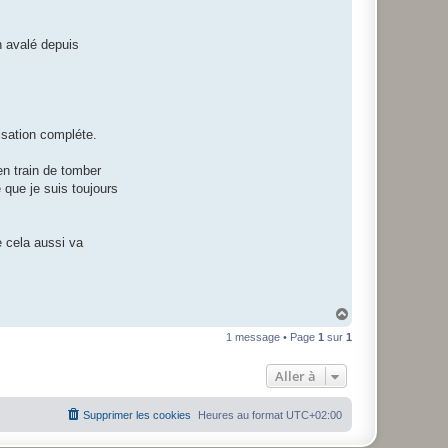
r
i
n
o
en avalé depuis
u
g
a
m
i
lisation compléte.
en train de tomber
 que je suis toujours
e cela aussi va
H
a
1 message • Page
1
sur
1
u
t
Aller à
Supprimer les cookies
Heures au format
UTC+02:00