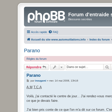
Forum d'entraide s
Blessures secrètes
Accès rapide
FAQ
Accueil du site www.automutilations.info
Index du forum
Parano
Règles du forum
R
Répondre
Parano
M
par
inougami
»
mer. 14 mai 2008, 13h16
e
s
A.M
T.C.A
s
a
g
Voilà, j'ai contacté le centre de jour... J'ai rendez-vous m
e
ce que je devais faire.
J'ai bien pris conte de ce que l'on m'a dit sur ce forum. C'e