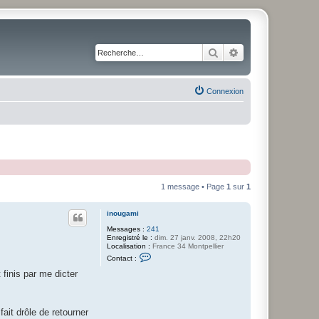
Rechercher
Recherche avancé
Connexion
1 message • Page
1
sur
1
inougami
Messages :
241
Enregistré le :
dim. 27 janv. 2008, 22h20
Localisation :
France 34 Montpellier
C
Contact :
o
n
 finis par me dicter
t
a
c
t
fait drôle de retourner
e