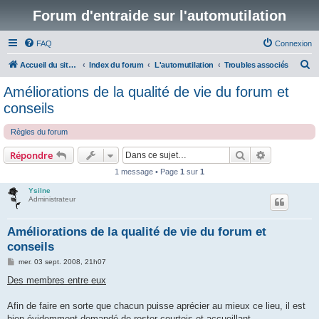
Forum d'entraide sur l'automutilation
FAQ
Connexion
R
Accueil du site www.automutilations.info
Index du forum
L'automutilation
Troubles associés
e
Améliorations de la qualité de vie du forum et
c
conseils
h
Règles du forum
e
r
Rechercher
Recherche 
Répondre
c
1 message • Page
1
sur
1
h
Ysilne
Administrateur
e
r
Améliorations de la qualité de vie du forum et
conseils
M
mer. 03 sept. 2008, 21h07
e
s
Des membres entre eux
s
a
g
Afin de faire en sorte que chacun puisse aprécier au mieux ce lieu, il est
e
bien évidemment demandé de rester courtois et accueillant.