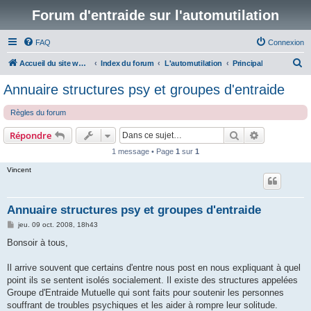
Forum d'entraide sur l'automutilation
FAQ
Connexion
R
Accueil du site www.automutilations.info
Index du forum
L'automutilation
Principal
e
Annuaire structures psy et groupes d'entraide
c
Règles du forum
h
e
Rechercher
Recherche 
Répondre
r
1 message • Page
1
sur
1
c
Vincent
h
e
Annuaire structures psy et groupes d'entraide
r
M
jeu. 09 oct. 2008, 18h43
e
s
Bonsoir à tous,
s
a
g
Il arrive souvent que certains d'entre nous post en nous expliquant à quel
e
point ils se sentent isolés socialement. Il existe des structures appelées
Groupe d'Entraide Mutuelle qui sont faits pour soutenir les personnes
souffrant de troubles psychiques et les aider à rompre leur solitude.