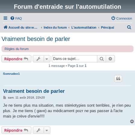
Forum d'entraide sur l'automutilation
FAQ
Connexion
R
Accueil du site www.automutilations.info
Index du forum
L'automutilation
Principal
e
Vraiment besoin de parler
c
Règles du forum
h
e
Rechercher
Recherche 
Répondre
r
1 message • Page
1
sur
1
c
Somrudee1
h
e
Vraiment besoin de parler
r
M
sam. 11 août 2018, 22h20
e
s
Je ne tiens plus ma situation, mes stéréotypies sont terribles, je n'en peu
s
plus. Je me tiens ( gave) au médicament pozr ne pas passer à l'acte
a
g
mais je crève d'envie!!!!
e
Répondre