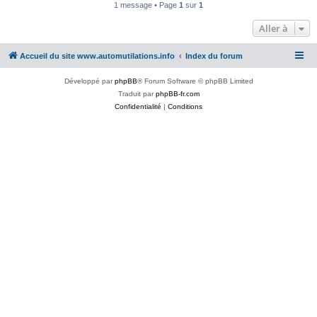
1 message • Page
1
sur
1
Aller à
Accueil du site www.automutilations.info
Index du forum
Développé par
phpBB
® Forum Software © phpBB Limited
Traduit par
phpBB-fr.com
Confidentialité
|
Conditions