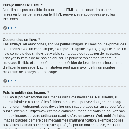
Puis-je utiliser le HTML ?
Non, il n’est pas possible de publier du HTML sur ce forum. La plupart des
mises en forme permises par le HTML peuvent être appliquées avec les
BBCodes.
Haut
Que sont les smileys ?
Les smileys, ou émoticônes, sont de petites images utilisées pour exprimer des
sentiments avec un code simple, exemple : :) signifie joyeux, :( signifie triste. La
liste complète des smileys est visible sur la page de rédaction de message.
Essayez toutefois de ne pas en abuser. Ils peuvent rapidement rendre un
message illisible et un modérateur peut décider de les retirer ou simplement
d’effacer le message. L’administrateur peut aussi avoir défini un nombre
maximum de smileys par message.
Haut
Puis-je publier des images ?
Oui, vous pouvez afficher des images dans vos messages. Par ailleurs, si
l’administrateur a autorisé les fichiers joints, vous pouvez charger une image
sur le forum. Autrement, vous devez lier une image placée sur un serveur Web
public, exemple : http://www.exemple.com/mon-image.gif. Vous ne pouvez pas
lier des images de votre ordinateur (sauf si c’est un serveur Web public) ni des
images placées derrière des mécanismes d’authentification, exemple : boîtes
aux lettres Hotmail ou Yahoo!, sites protégés par un mot de passe, etc. Pour