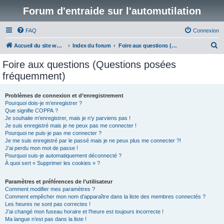
Forum d'entraide sur l'automutilation
FAQ
Connexion
R
Accueil du site www.automutilations.info
Index du forum
Foire aux questions (Questions posées fréquemment)
e
Foire aux questions (Questions posées
c
fréquemment)
h
e
Problèmes de connexion et d’enregistrement
Pourquoi dois-je m’enregistrer ?
r
Que signifie COPPA ?
c
Je souhaite m’enregistrer, mais je n’y parviens pas !
Je suis enregistré mais je ne peux pas me connecter !
h
Pourquoi ne puis-je pas me connecter ?
Je me suis enregistré par le passé mais je ne peux plus me connecter ?!
e
J’ai perdu mon mot de passe !
r
Pourquoi suis-je automatiquement déconnecté ?
À quoi sert « Supprimer les cookies » ?
Paramètres et préférences de l’utilisateur
Comment modifier mes paramètres ?
Comment empêcher mon nom d’apparaître dans la liste des membres connectés ?
Les heures ne sont pas correctes !
J’ai changé mon fuseau horaire et l’heure est toujours incorrecte !
Ma langue n’est pas dans la liste !