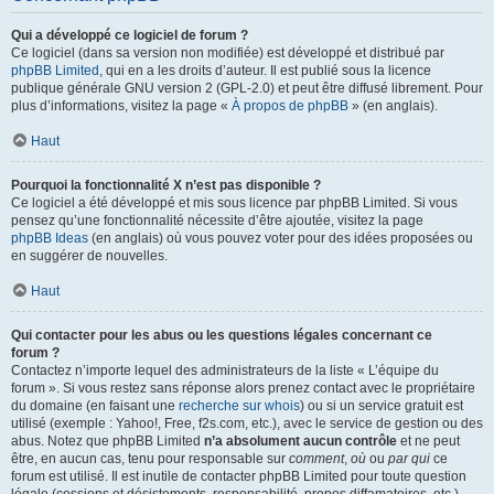
Qui a développé ce logiciel de forum ?
Ce logiciel (dans sa version non modifiée) est développé et distribué par
phpBB Limited
, qui en a les droits d’auteur. Il est publié sous la licence
publique générale GNU version 2 (GPL-2.0) et peut être diffusé librement. Pour
plus d’informations, visitez la page «
À propos de phpBB
» (en anglais).
Haut
Pourquoi la fonctionnalité X n’est pas disponible ?
Ce logiciel a été développé et mis sous licence par phpBB Limited. Si vous
pensez qu’une fonctionnalité nécessite d’être ajoutée, visitez la page
phpBB Ideas
(en anglais) où vous pouvez voter pour des idées proposées ou
en suggérer de nouvelles.
Haut
Qui contacter pour les abus ou les questions légales concernant ce
forum ?
Contactez n’importe lequel des administrateurs de la liste « L’équipe du
forum ». Si vous restez sans réponse alors prenez contact avec le propriétaire
du domaine (en faisant une
recherche sur whois
) ou si un service gratuit est
utilisé (exemple : Yahoo!, Free, f2s.com, etc.), avec le service de gestion ou des
abus. Notez que phpBB Limited
n’a absolument aucun contrôle
et ne peut
être, en aucun cas, tenu pour responsable sur
comment
,
où
ou
par qui
ce
forum est utilisé. Il est inutile de contacter phpBB Limited pour toute question