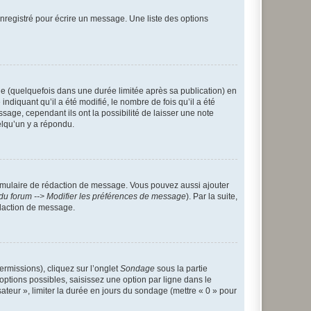
nregistré pour écrire un message. Une liste des options
 (quelquefois dans une durée limitée après sa publication) en
iquant qu’il a été modifié, le nombre de fois qu’il a été
sage, cependant ils ont la possibilité de laisser une note
elqu’un y a répondu.
rmulaire de rédaction de message. Vous pouvez aussi ajouter
du forum --> Modifier les préférences de message
). Par la suite,
daction de message.
ermissions), cliquez sur l’onglet
Sondage
sous la partie
ptions possibles, saisissez une option par ligne dans le
ateur », limiter la durée en jours du sondage (mettre « 0 » pour