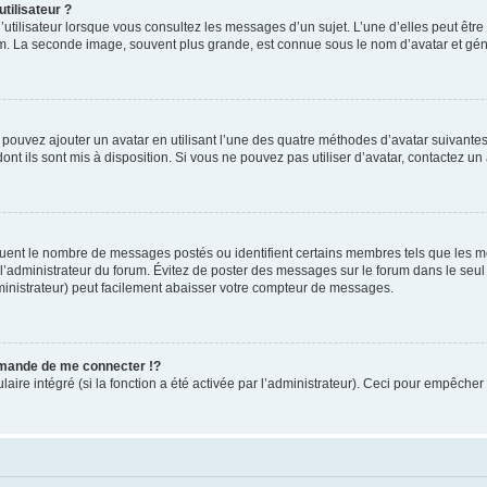
tilisateur ?
utilisateur lorsque vous consultez les messages d’un sujet. L’une d’elles peut êtr
rum. La seconde image, souvent plus grande, est connue sous le nom d’avatar et 
s pouvez ajouter un avatar en utilisant l’une des quatre méthodes d’avatar suivantes 
ont ils sont mis à disposition. Si vous ne pouvez pas utiliser d’avatar, contactez un
iquent le nombre de messages postés ou identifient certains membres tels que les 
ar l’administrateur du forum. Évitez de poster des messages sur le forum dans le seu
ministrateur) peut facilement abaisser votre compteur de messages.
mande de me connecter !?
re intégré (si la fonction a été activée par l’administrateur). Ceci pour empêcher l’u