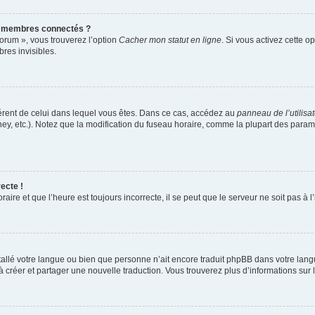
s membres connectés ?
forum », vous trouverez l’option
Cacher mon statut en ligne
. Si vous activez cette o
es invisibles.
ifférent de celui dans lequel vous êtes. Dans ce cas, accédez au
panneau de l’utilisa
ney, etc.). Notez que la modification du fuseau horaire, comme la plupart des para
ecte !
aire et que l’heure est toujours incorrecte, il se peut que le serveur ne soit pas à
installé votre langue ou bien que personne n’ait encore traduit phpBB dans votre l
s à créer et partager une nouvelle traduction. Vous trouverez plus d’informations sur l