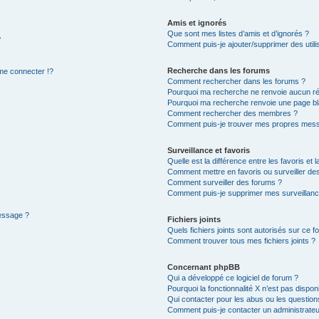
Amis et ignorés
Que sont mes listes d’amis et d’ignorés ?
?
Comment puis-je ajouter/supprimer des utilis
Recherche dans les forums
e connecter !?
Comment rechercher dans les forums ?
Pourquoi ma recherche ne renvoie aucun ré
Pourquoi ma recherche renvoie une page bl
Comment rechercher des membres ?
Comment puis-je trouver mes propres mess
Surveillance et favoris
Quelle est la différence entre les favoris et l
Comment mettre en favoris ou surveiller des
Comment surveiller des forums ?
Comment puis-je supprimer mes surveillanc
message ?
Fichiers joints
Quels fichiers joints sont autorisés sur ce f
Comment trouver tous mes fichiers joints ?
Concernant phpBB
Qui a développé ce logiciel de forum ?
Pourquoi la fonctionnalité X n’est pas dispon
Qui contacter pour les abus ou les questio
Comment puis-je contacter un administrateu