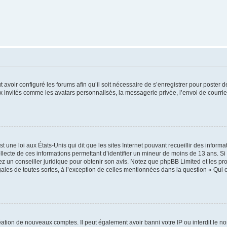
t avoir configuré les forums afin qu’il soit nécessaire de s’enregistrer pour poster
x invités comme les avatars personnalisés, la messagerie privée, l’envoi de courri
t une loi aux États-Unis qui dit que les sites Internet pouvant recueillir des infor
ollecte de ces informations permettant d’identifier un mineur de moins de 13 ans. S
tez un conseiller juridique pour obtenir son avis. Notez que phpBB Limited et les pr
gales de toutes sortes, à l’exception de celles mentionnées dans la question « Qui
réation de nouveaux comptes. Il peut également avoir banni votre IP ou interdit le no