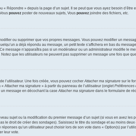
 « Répondre » depuis la page d’un sujet. Il se peut que vous ayez besoin d’être e
: Vous
pouvez
poster de nouveaux sujets, Vous
pouvez
joindre des fichiers, etc.
modifier ou supprimer que vos propres messages. Vous pouvez modifier un message
lqu’un a déjà répondu au message, un petit texte s’affichera en bas du message ind
n. Ce message n’apparaîtra pas si un modérateur ou un administrateur modifie le mes
ive. Notez que les utilisateurs ne peuvent pas supprimer un message une fois que qu
e l’utilisateur. Une fois créée, vous pouvez cocher
Attacher ma signature
sur le fo
 « Attacher ma signature » à partir du panneau de l’utilisateur (onglet
Préférences 
 à un message en décochant la case
Attacher ma signature
dans le formulaire de ré
ouveau sujet ou la modification du premier message d’un sujet (si vous en avez les p
 le droit de créer des sondages). Saisissez le titre du sondage et au moins deux o
onses qu’un utilisateur peut choisir lors de son vote dans « Option(s) par l’utilis
er leur vote.